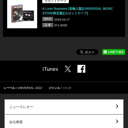
カセットテープ
A Love Supreme [直輸入盤][UNIVERSAL MUSIC
STORE限定盤][カセットテープ]
発売日
2026.04.17
品 番
571-9206
レーベル
UNIVERSAL JAZZ
ジャンル
ジャズ
ニュースレター
会社概要