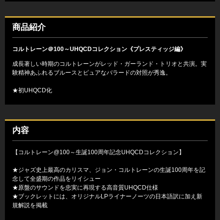
商品紹介
コルトレーン＠100～UHQCDコレクション《プレスティッジ編》
成長著しい時期のコルトレーンがレッド・ガーランド・トリオと共演。実
験精神あふれるブルースとピュアなバラードの対照が秀逸。
★初UHQCD化
内容
【コルトレーン@100～生誕100周年記念UHQCDコレクション】
★ジャズ史上最高のカリスマ、ジョン・コルトレーンの生誕100周年を記
念して全盛期の作品をリイシュー
★原盤のサウンドを忠実に再現する高音質UHQCD仕様
★ブックレットには、オリジナルLPライナーノーツの日本語訳に加え新
規解説を掲載