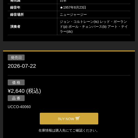
発売国
日本
録音年
★1957年8月23日
録音場所
ニュージャージー
ジョン・コルトレーン(ts) レッド・ガーラン
演奏者
ド(p) ポール・チェンバース(b) アート・テイ
ラー(ds)
発売日
2026-07-22
価 格
¥2,640 (税込)
品 番
UCCO-40060
BUY NOW
在庫情報は購入先にてご確認ください。