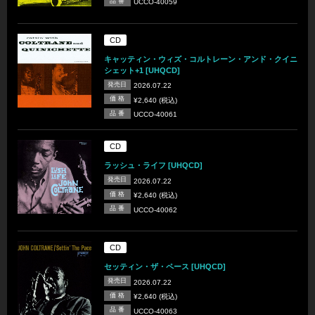
品 番
UCCO-40059
CD
キャッティン・ウィズ・コルトレーン・アンド・クイニ
シェット+1 [UHQCD]
発売日
2026.07.22
価 格
¥2,640 (税込)
品 番
UCCO-40061
CD
ラッシュ・ライフ [UHQCD]
発売日
2026.07.22
価 格
¥2,640 (税込)
品 番
UCCO-40062
CD
セッティン・ザ・ペース [UHQCD]
発売日
2026.07.22
価 格
¥2,640 (税込)
品 番
UCCO-40063