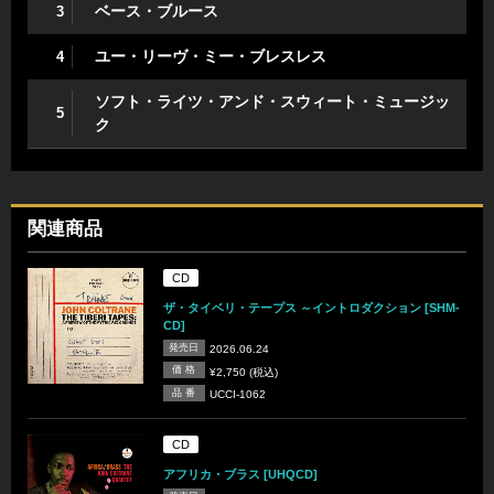
ベース・ブルース
3
ユー・リーヴ・ミー・ブレスレス
4
ソフト・ライツ・アンド・スウィート・ミュージッ
5
ク
関連商品
CD
ザ・タイベリ・テープス ～イントロダクション [SHM-
CD]
発売日
2026.06.24
価 格
¥2,750 (税込)
品 番
UCCI-1062
CD
アフリカ・ブラス [UHQCD]