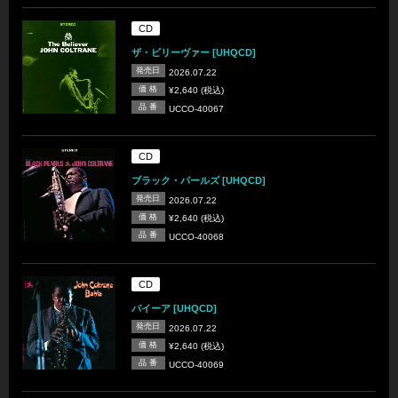
CD
ザ・ビリーヴァー [UHQCD]
発売日
2026.07.22
価 格
¥2,640 (税込)
品 番
UCCO-40067
CD
ブラック・パールズ [UHQCD]
発売日
2026.07.22
価 格
¥2,640 (税込)
品 番
UCCO-40068
CD
バイーア [UHQCD]
発売日
2026.07.22
価 格
¥2,640 (税込)
品 番
UCCO-40069