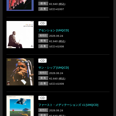
価 格
¥2,640 (税込)
品 番
UCCI-41007
CD
アセンション [UHQCD]
発売日
2026.06.24
価 格
¥2,640 (税込)
品 番
UCCI-41008
CD
サン・シップ [UHQCD]
発売日
2026.06.24
価 格
¥2,640 (税込)
品 番
UCCI-41009
CD
ファースト・メディテーションズ +1 [UHQCD]
発売日
2026.06.24
価 格
¥2,640 (税込)