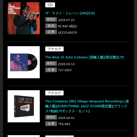
CD
ザ・ラスト・トレーン [UHQCD]
発売日
2026.07.22
価 格
¥2,640 (税込)
品 番
UCCO-40070
アナログ
The Best of John Coltrane [直輸入盤][限定盤][LP]
発売日
2026.03.13
品 番
727-3507
アナログ
The Complete 1961 Village Vanguard Recordings [直
輸入盤][EVERYTHING JAZZ STORE限定盤][デラック
ス7枚組LPボックス・セット]
発売日
2026.04.01
品 番
753-463