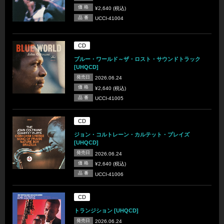
価 格
¥2,640 (税込)
品 番
UCCI-41004
CD
ブルー・ワールド～ザ・ロスト・サウンドトラック
[UHQCD]
発売日
2026.06.24
価 格
¥2,640 (税込)
品 番
UCCI-41005
CD
ジョン・コルトレーン・カルテット・プレイズ
[UHQCD]
発売日
2026.06.24
価 格
¥2,640 (税込)
品 番
UCCI-41006
CD
トランジション [UHQCD]
発売日
2026.06.24