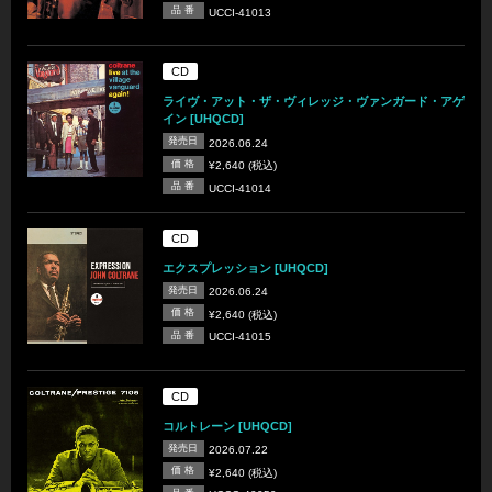
品 番
UCCI-41013
CD
ライヴ・アット・ザ・ヴィレッジ・ヴァンガード・アゲ
イン [UHQCD]
発売日
2026.06.24
価 格
¥2,640 (税込)
品 番
UCCI-41014
CD
エクスプレッション [UHQCD]
発売日
2026.06.24
価 格
¥2,640 (税込)
品 番
UCCI-41015
CD
コルトレーン [UHQCD]
発売日
2026.07.22
価 格
¥2,640 (税込)