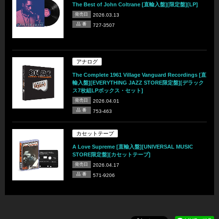
The Best of John Coltrane [直輸入盤][限定盤][LP]
発売日
2026.03.13
品 番
727-3507
アナログ
The Complete 1961 Village Vanguard Recordings [直
輸入盤][EVERYTHING JAZZ STORE限定盤][デラック
ス7枚組LPボックス・セット]
発売日
2026.04.01
品 番
753-463
カセットテープ
A Love Supreme [直輸入盤][UNIVERSAL MUSIC
STORE限定盤][カセットテープ]
発売日
2026.04.17
品 番
571-9206