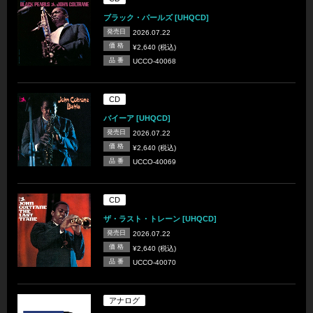
ブラック・パールズ [UHQCD]
発売日
2026.07.22
価 格
¥2,640 (税込)
品 番
UCCO-40068
CD
バイーア [UHQCD]
発売日
2026.07.22
価 格
¥2,640 (税込)
品 番
UCCO-40069
CD
ザ・ラスト・トレーン [UHQCD]
発売日
2026.07.22
価 格
¥2,640 (税込)
品 番
UCCO-40070
アナログ