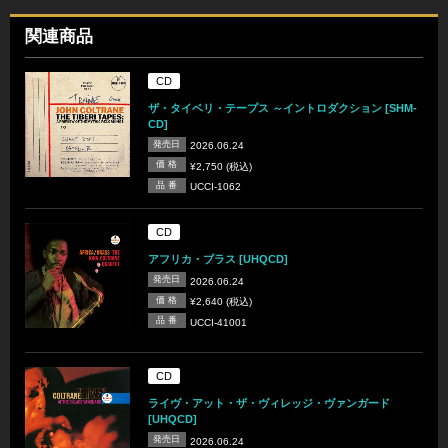
関連商品
CD
ザ・タイベリ・テープス ～イントロダクション [SHM-
CD]
発売日
2026.06.24
価 格
¥2,750 (税込)
品 番
UCCI-1062
CD
アフリカ・ブラス [UHQCD]
発売日
2026.06.24
価 格
¥2,640 (税込)
品 番
UCCI-41001
CD
ライヴ・アット・ザ・ヴィレッジ・ヴァンガード
[UHQCD]
発売日
2026.06.24