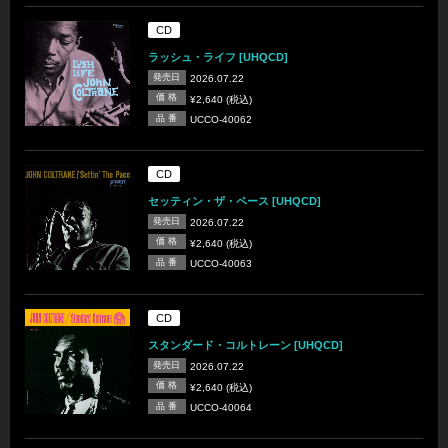
CD
ラッシュ・ライフ [UHQCD]
発売日
2026.07.22
価 格
¥2,640 (税込)
品 番
UCCO-40062
CD
セッティン・ザ・ペース [UHQCD]
発売日
2026.07.22
価 格
¥2,640 (税込)
品 番
UCCO-40063
CD
スタンダード・コルトレーン [UHQCD]
発売日
2026.07.22
価 格
¥2,640 (税込)
品 番
UCCO-40064