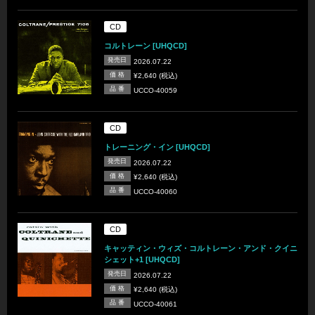
CD
コルトレーン [UHQCD]
発売日
2026.07.22
価 格
¥2,640 (税込)
品 番
UCCO-40059
CD
トレーニング・イン [UHQCD]
発売日
2026.07.22
価 格
¥2,640 (税込)
品 番
UCCO-40060
CD
キャッティン・ウィズ・コルトレーン・アンド・クイニ
シェット+1 [UHQCD]
発売日
2026.07.22
価 格
¥2,640 (税込)
品 番
UCCO-40061