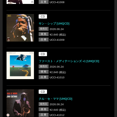
品 番
UCCI-41008
CD
サン・シップ [UHQCD]
発売日
2026.06.24
価 格
¥2,640 (税込)
品 番
UCCI-41009
CD
ファースト・メディテーションズ +1 [UHQCD]
発売日
2026.06.24
価 格
¥2,640 (税込)
品 番
UCCI-41010
CD
クル・セ・ママ [UHQCD]
発売日
2026.06.24
価 格
¥2,640 (税込)
品 番
UCCI-41012