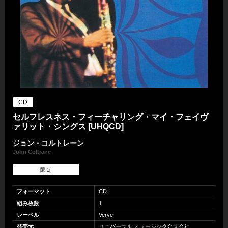
CD
セルフレスネス・フィーチャリング・マイ・フェイヴ
ァリット・シングス [UHQCD]
ジョン・コルトレーン
John Coltrane
限 定
フォーマット
CD
組み枚数
1
レーベル
Verve
発売元
ユニバーサル ミュージック合同会社