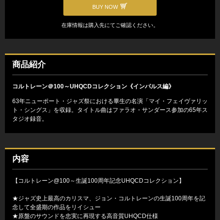
BUY NOW
在庫情報は購入先にてご確認ください。
商品紹介
コルトレーン＠100～UHQCDコレクション《インパルス編》
63年ニューポート・ジャズ祭における畢生の名演「マイ・フェイヴァリッ
ト・シングス」を収録。タイトル曲はファラオ・サンダース参加の65年ス
タジオ録音。
内容
【コルトレーン@100～生誕100周年記念UHQCDコレクション】
★ジャズ史上最高のカリスマ、ジョン・コルトレーンの生誕100周年を記
念して全盛期の作品をリイシュー
★原盤のサウンドを忠実に再現する高音質UHQCD仕様