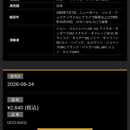
発売国
日本
1963年7月7日、ニューポート・ジャズ・フ
録音年
ェスティヴァルにてライヴ録音および1965
年10月14日、ロサンゼルスにて録音
ジョン・コルトレーン(ts, ss) ファラオ・サ
ンダース(ts) ドナルド・ギャレット(b-cl, b)
マッコイ・タイナー(p) ジミー・ギャリソン
演奏者
(b) ロイ・ヘインズ、エルヴィン・ジョーン
ズ(ds) フランク・バトラー(ds, per) ジュ
ノ・ルイス(per)
発売日
2026-06-24
価 格
¥2,640 (税込)
品 番
UCCI-41011