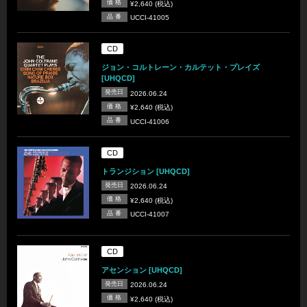
価 格
¥2,640 (税込)
品 番
UCCI-41005
CD
ジョン・コルトレーン・カルテット・プレイズ
[UHQCD]
発売日
2026.06.24
価 格
¥2,640 (税込)
品 番
UCCI-41006
CD
トランジション [UHQCD]
発売日
2026.06.24
価 格
¥2,640 (税込)
品 番
UCCI-41007
CD
アセンション [UHQCD]
発売日
2026.06.24
価 格
¥2,640 (税込)