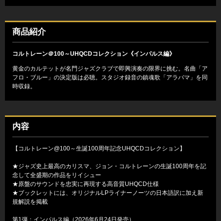
商品紹介
コルトレーン＠100～UHQCDコレクション《インパルス編》
黄金のカルテットが名門ジャズクラブで即興演奏の限界に挑む。名曲「ア
フロ・ブルー」の決定版は必聴。スタジオ録音の鎮魂歌「アラバマ」を同
時収録。
内容
【コルトレーン@100～生誕100周年記念UHQCDコレクション】
★ジャズ史上最高のカリスマ、ジョン・コルトレーンの生誕100周年を記
念して全盛期の作品をリイシュー
★原盤のサウンドを忠実に再現する高音質UHQCD仕様
★ブックレットには、オリジナルLPライナーノーツの日本語訳に加え新
規解説を掲載
第1弾：インパルス編（2026年6月24日発売）