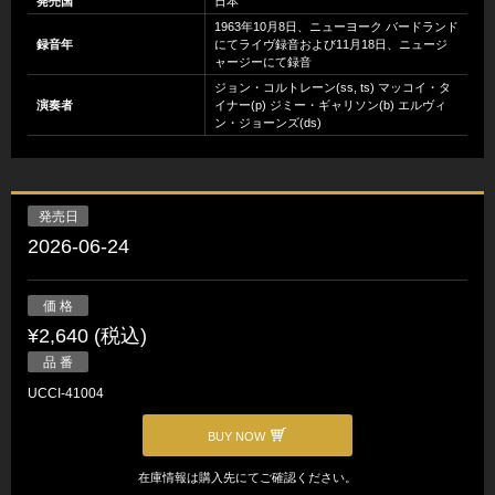
発売国
日本
1963年10月8日、ニューヨーク バードランド
録音年
にてライヴ録音および11月18日、ニュージ
ャージーにて録音
ジョン・コルトレーン(ss, ts) マッコイ・タ
演奏者
イナー(p) ジミー・ギャリソン(b) エルヴィ
ン・ジョーンズ(ds)
発売日
2026-06-24
価 格
¥2,640 (税込)
品 番
UCCI-41004
BUY NOW
在庫情報は購入先にてご確認ください。