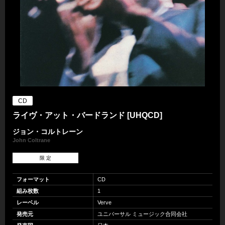
CD
ライヴ・アット・バードランド [UHQCD]
ジョン・コルトレーン
John Coltrane
限 定
フォーマット
CD
組み枚数
1
レーベル
Verve
発売元
ユニバーサル ミュージック合同会社