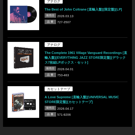
アナログ
The Best of John Coltrane [直輸入盤][限定盤][LP]
発売日
2026.03.13
品 番
727-3507
アナログ
The Complete 1961 Village Vanguard Recordings [直
輸入盤][EVERYTHING JAZZ STORE限定盤][デラック
ス7枚組LPボックス・セット]
発売日
2026.04.01
品 番
753-463
カセットテープ
A Love Supreme [直輸入盤][UNIVERSAL MUSIC
STORE限定盤][カセットテープ]
発売日
2026.04.17
品 番
571-9206