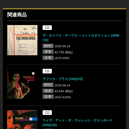
関連商品
CD
ザ・タイベリ・テープス ～イントロダクション [SHM-
CD]
発売日
2026.06.24
価 格
¥2,750 (税込)
品 番
UCCI-1062
CD
アフリカ・ブラス [UHQCD]
発売日
2026.06.24
価 格
¥2,640 (税込)
品 番
UCCI-41001
CD
ライヴ・アット・ザ・ヴィレッジ・ヴァンガード
[UHQCD]