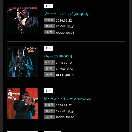
CD
ブラック・パールズ [UHQCD]
発売日
2026.07.22
価 格
¥2,640 (税込)
品 番
UCCO-40068
CD
バイーア [UHQCD]
発売日
2026.07.22
価 格
¥2,640 (税込)
品 番
UCCO-40069
CD
ザ・ラスト・トレーン [UHQCD]
発売日
2026.07.22
価 格
¥2,640 (税込)
品 番
UCCO-40070