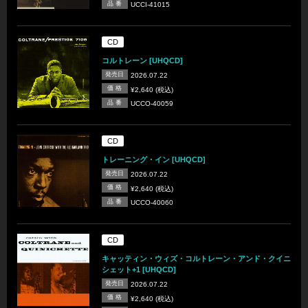
品 番
UCCI-41015
CD
コルトレーン [UHQCD]
発売日
2026.07.22
価 格
¥2,640 (税込)
品 番
UCCO-40059
CD
トレーニング・イン [UHQCD]
発売日
2026.07.22
価 格
¥2,640 (税込)
品 番
UCCO-40060
CD
キャッティン・ウィズ・コルトレーン・アンド・クイニ
シェット+1 [UHQCD]
発売日
2026.07.22
価 格
¥2,640 (税込)