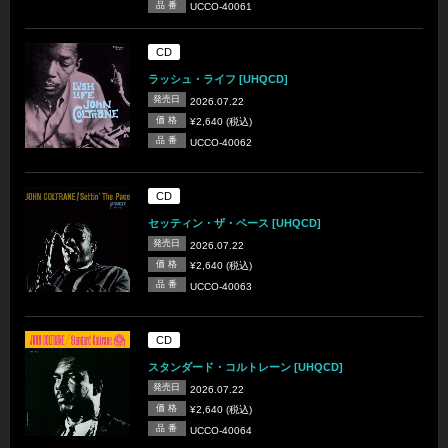
品 番
UCCO-40061
CD
ラッシュ・ライフ [UHQCD]
発売日
2026.07.22
価 格
¥2,640 (税込)
品 番
UCCO-40062
CD
セッティン・ザ・ペース [UHQCD]
発売日
2026.07.22
価 格
¥2,640 (税込)
品 番
UCCO-40063
CD
スタンダード・コルトレーン [UHQCD]
発売日
2026.07.22
価 格
¥2,640 (税込)
品 番
UCCO-40064