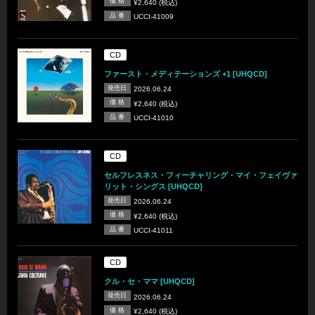
価 格
¥2,640 (税込)
品 番
UCCI-41009
CD
ファースト・メディテーションズ +1 [UHQCD]
発売日
2026.06.24
価 格
¥2,640 (税込)
品 番
UCCI-41010
CD
セルフレスネス・フィーチャリング・マイ・フェイヴァ
リット・シングス [UHQCD]
発売日
2026.06.24
価 格
¥2,640 (税込)
品 番
UCCI-41011
CD
クル・セ・ママ [UHQCD]
発売日
2026.06.24
価 格
¥2,640 (税込)