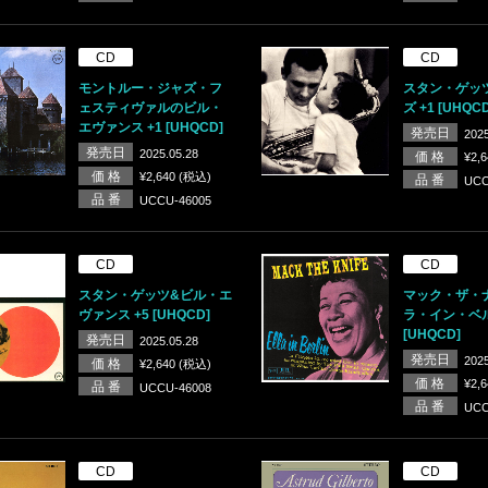
CD
CD
モントルー・ジャズ・フ
スタン・ゲッ
ェスティヴァルのビル・
ズ +1 [UHQCD
エヴァンス +1 [UHQCD]
発売日
2025
発売日
2025.05.28
価 格
¥2,
価 格
¥2,640 (税込)
品 番
UCC
品 番
UCCU-46005
CD
CD
スタン・ゲッツ&ビル・エ
マック・ザ・
ヴァンス +5 [UHQCD]
ラ・イン・ベ
[UHQCD]
発売日
2025.05.28
発売日
2025
価 格
¥2,640 (税込)
価 格
¥2,
品 番
UCCU-46008
品 番
UCC
CD
CD