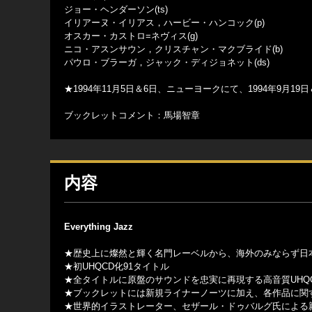
ジョー・ヘンダーソン(ts)
イリアーヌ・イリアス，ハービー・ハンコック(p)
オスカー・カストロ=ネヴィス(g)
ニコ・アスンサウン，クリスチャン・マクブライド(b)
パウロ・ブラーガ，ジャック・ディジョネット(ds)
★1994年11月5日＆6日、ニューヨークにて、1994年9月1
ブックレットコメント：馬場智章
内容
Everything Jazz
★歴史上に燦然と輝く名門レーベルから、海外のみならず日本
★初UHQCD化91タイトル
★全タイトルに原盤のサウンドを忠実に再現する高音質UHQ
★ブックレットには新規ライナーノーツに加え、各作品に関
★世界的イラストレーター、セザール・ドゥバルグ氏による