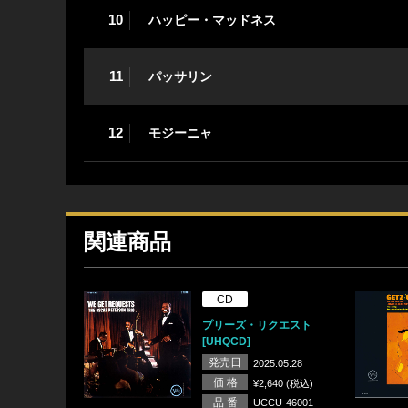
10
ハッピー・マッドネス
11
パッサリン
12
モジーニャ
関連商品
CD
プリーズ・リクエスト
[UHQCD]
発売日
2025.05.28
価 格
¥2,640 (税込)
品 番
UCCU-46001