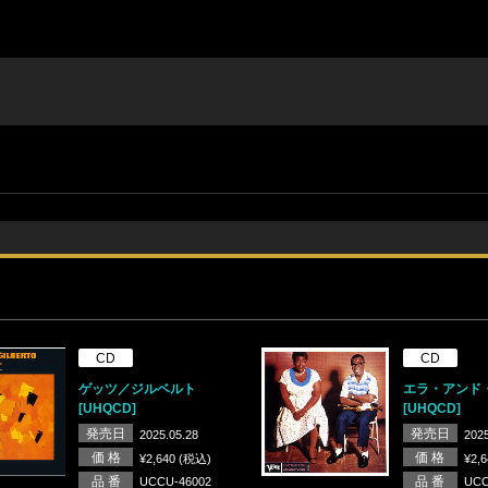
CD
CD
ゲッツ／ジルベルト
エラ・アンド
[UHQCD]
[UHQCD]
発売日
発売日
2025.05.28
2025
価 格
価 格
¥2,640 (税込)
¥2,
品 番
品 番
UCCU-46002
UCC