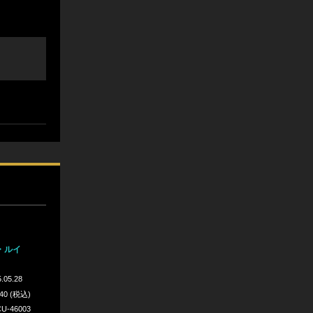
・ルイ
.05.28
640 (税込)
U-46003