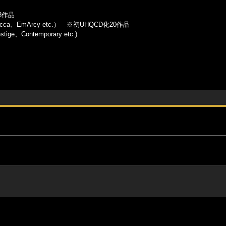
28作品
Decca、EmArcy etc.） ※初UHQCD化20作品
ge、Contemporary etc.)