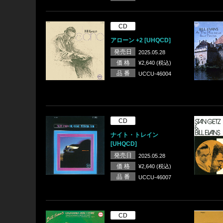
CD
アローン +2 [UHQCD]
発売日
2025.05.28
価 格
¥2,640 (税込)
品 番
UCCU-46004
CD
ナイト・トレイン
[UHQCD]
発売日
2025.05.28
価 格
¥2,640 (税込)
品 番
UCCU-46007
CD