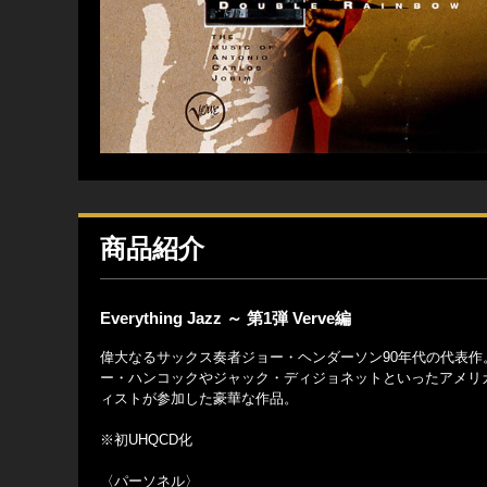
商品紹介
Everything Jazz ～ 第1弾 Verve編
偉大なるサックス奏者ジョー・ヘンダーソン90年代の代表
ー・ハンコックやジャック・ディジョネットといったアメリ
ィストが参加した豪華な作品。
※初UHQCD化
〈パーソネル〉