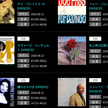
デイ・ブレイクス +4
フォー・ジャ
[UHQCD]
[UHQCD]
発売日
発売日
2026.08.12
2026
価 格
価 格
¥2,640 (税込)
¥2,
品 番
品 番
UCCU-46205
UCC
CD
CD
ラヴァーズ・コンチェル
生と死の幻想 [
ト [UHQCD]
発売日
2026
発売日
2026.08.12
価 格
¥2,
価 格
¥2,640 (税込)
品 番
UCC
品 番
UCCU-46208
CD
CD
瞳のささやき [UHQCD]
ストレート・
[UHQCD]
発売日
2026.08.12
発売日
2026
価 格
¥2,640 (税込)
価 格
¥2,
品 番
UCCU-46211
品 番
UCC