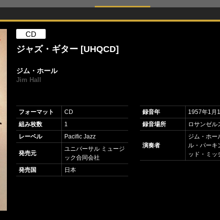
CD
ジャズ・ギター [UHQCD]
ジム・ホール
Jim Hall
フォーマット
CD
録音年
1957年1月
組み枚数
1
録音場所
ロサンゼル
レーベル
Pacific Jazz
ジム・ホール
演奏者
ル・パーキン
ユニバーサル ミュージ
発売元
ッド・ミッチ
ック合同会社
発売国
日本