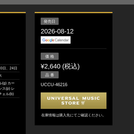
発売日
2026-08-12
価 格
¥2,640 (税込)
10日、24日
品 番
ス
(g) カー
UCCU-46216
ス(p) レ
ェル(b)
在庫情報は購入先にてご確認ください。