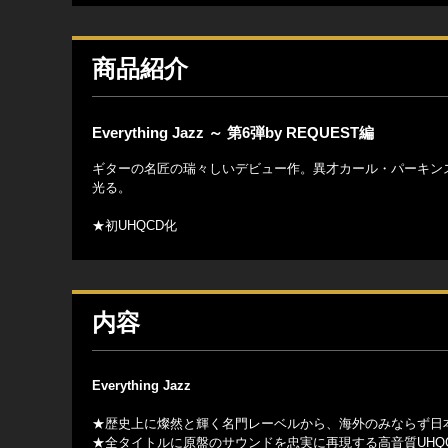
商品紹介
Everything Jazz ～ 第6弾by REQUEST編
ギターの名匠の瑞々しいデビュー作。異才カール・パーキン
光る。
★初UHQCD化
内容
Everything Jazz
★歴史上に燦然と輝く名門レーベルから、海外のみならず日
★全タイトルに原盤のサウンドを忠実に再現する高音質UHQ