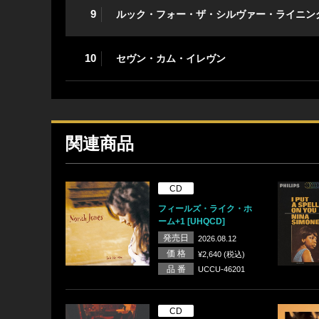
9
ルック・フォー・ザ・シルヴァー・ライニン
10
セヴン・カム・イレヴン
関連商品
CD
フィールズ・ライク・ホ
ーム+1 [UHQCD]
発売日
2026.08.12
価 格
¥2,640 (税込)
品 番
UCCU-46201
CD