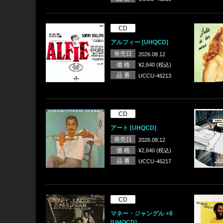
CD
アルフィー [UHQCD]
発売日
2026.08.12
価 格
¥2,640 (税込)
品 番
UCCU-46213
CD
アート [UHQCD]
発売日
2026.08.12
価 格
¥2,640 (税込)
品 番
UCCU-46217
CD
マネー・ジャングル +8
[UHQCD]