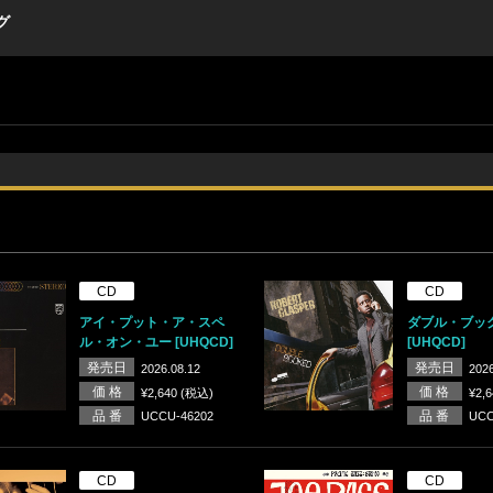
グ
CD
CD
アイ・プット・ア・スペ
ダブル・ブッ
ル・オン・ユー [UHQCD]
[UHQCD]
発売日
発売日
2026.08.12
2026
価 格
価 格
¥2,640 (税込)
¥2,
品 番
品 番
UCCU-46202
UCC
CD
CD