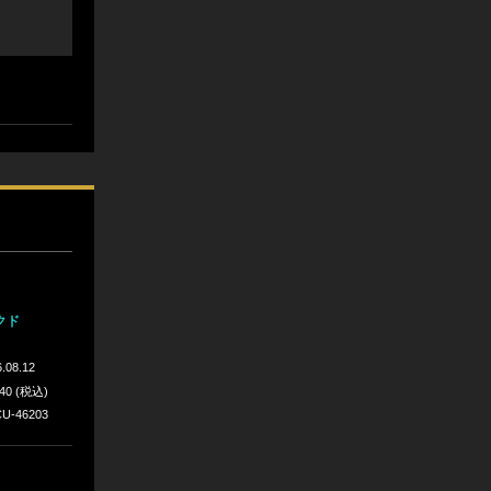
クド
.08.12
640 (税込)
U-46203