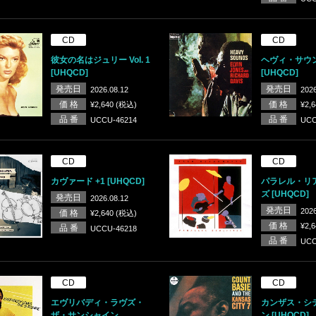
CD
CD
彼女の名はジュリー Vol. 1
ヘヴィ・サウ
[UHQCD]
[UHQCD]
発売日
発売日
2026.08.12
2026
価 格
価 格
¥2,640 (税込)
¥2,
品 番
品 番
UCCU-46214
UCC
CD
CD
カヴァード +1 [UHQCD]
パラレル・リ
ズ [UHQCD]
発売日
2026.08.12
発売日
2026
価 格
¥2,640 (税込)
価 格
¥2,
品 番
UCCU-46218
品 番
UCC
CD
CD
エヴリバディ・ラヴズ・
カンザス・シ
ザ・サンシャイン
ン [UHQCD]