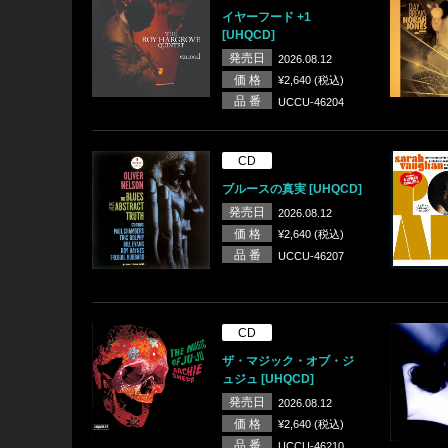
イヤーフード +1
[UHQCD]
発売日
2026.08.12
価 格
¥2,640 (税込)
品 番
UCCU-46204
CD
ブルースの真実 [UHQCD]
発売日
2026.08.12
価 格
¥2,640 (税込)
品 番
UCCU-46207
CD
ザ・マジック・オブ・ジ
ュジュ [UHQCD]
発売日
2026.08.12
価 格
¥2,640 (税込)
品 番
UCCU-46210