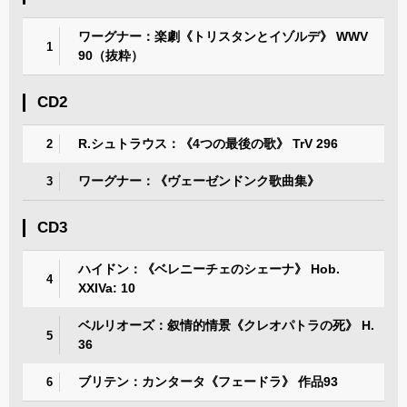
ワーグナー：楽劇《トリスタンとイゾルデ》 WWV
1
90（抜粋）
CD2
R.シュトラウス：《4つの最後の歌》 TrV 296
2
ワーグナー：《ヴェーゼンドンク歌曲集》
3
CD3
ハイドン：《ベレニーチェのシェーナ》 Hob.
4
XXIVa: 10
ベルリオーズ：叙情的情景《クレオパトラの死》 H.
5
36
ブリテン：カンタータ《フェードラ》 作品93
6