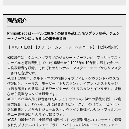
商品紹介
Philips/Deccaレーベルに数多くの録音を残した名ソプラノ歌手、ジェシ
ー・ノーマンによる６つの未発表音源
【UHQCD仕様】【グリーン・カラー・レーベルコート】【歌詞対訳付】
●2019年に亡くなったソプラノのジェシー・ノーマンが、フィリップス・
レーベルと専属契約していた1988年から1998年の10年間に残した6つの
未発表録音を収録。それぞれオリジナル・マスター・テープからリマスタ
ーされた音源です。
●CD1: 1998年、クルト・マズア指揮ライプツィヒ・ゲヴァントハウス管
弦楽団と、トーマス・モーザー（トリスタン）、イアン・ボストリッジ
（若き船員）の共演によるワーグナーの《トリスタンとイゾルデ》。抜粋
ながら貴重なスタジオ録音です。
●CD2:1989年5月に録音されたR.シュトラウスの《4つの最後の歌》（2度
目の録音）と、1992年11月に録音されたワーグナーの《ヴェーゼンドン
ク歌曲集》。どちらもジェームス・レヴァイン指揮ベルリン・フィルハー
モニー管弦楽団とのライヴ録音です。
●CD3: 1994年2月、小澤征爾指揮ボストン交響楽団とのコンサートで録音
されたブリテンの《フェードラ》、ハイドンの《べレニーチェのシェー