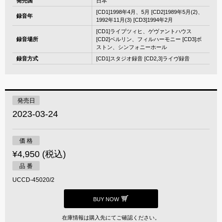
発売国
日本
[CD1]1998年4月、5月 [CD2]1989年5月(2)、
録音年
1992年11月(3) [CD3]1994年2月
[CD1]ライプツィヒ、ゲヴァントハウス
録音場所
[CD2]ベルリン、フィルハーモニー [CD3]ボ
ストン、シンフォニーホール
録音方式
[CD1]スタジオ録音 [CD2,3]ライヴ録音
発売日
2023-03-24
価 格
¥4,950 (税込)
品 番
UCCD-45020/2
BUY NOW
在庫情報は購入先にてご確認ください。