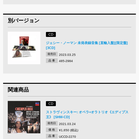
別バージョン
CD
ジェシー・ノーマン 未発表録音集 [直輸入盤][限定盤]
[3CD]
発売日
2023.03.25
品 番
485-2984
関連商品
CD
ストラヴィンスキー: オペラ=オラトリオ《エディプス
王》 [SHM-CD]
発売日
2021.03.24
価 格
¥1,650 (税込)
品 番
UCCD-2270