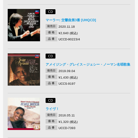
CD
マーラー: 交響曲第3番 [UHQCD]
発売日
2020.11.18
価 格
¥2,640 (税込)
品 番
UCCD-90223/4
CD
アメイジング・グレイス～ジェシー・ノーマン名唱歌集
発売日
2019.09.04
価 格
¥1,430 (税込)
品 番
UCCS-9197
CD
ライヴ！
発売日
2016.05.11
価 格
¥1,320 (税込)
品 番
UCCD-7393