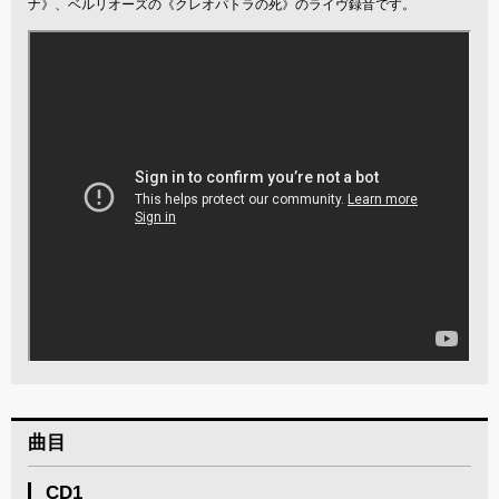
ナ》、ベルリオーズの《クレオパトラの死》のライヴ録音です。
曲目
CD1