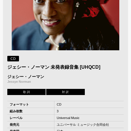
CD
ジェシー・ノーマン 未発表録音集 [UHQCD]
ジェシー・ノーマン
Jessye Norman
歌 詞
対 訳
フォーマット
CD
組み枚数
3
レーベル
Universal Music
発売元
ユニバーサル ミュージック合同会社