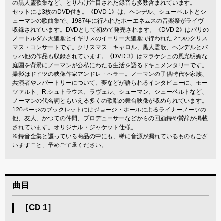
の黒人霊歌集など、とりわけ注目された録音も多数含まれています。
セットには3枚のDVD付き。《DVD 1》は、ヘンデル、シューベルトとシ
ューマンの歌曲集で、1987年に行われたホーエネムスの音楽祭がライヴ
収録されています。DVDとして初めて発売されます。《DVD 2》はパリの
ノートルダム大聖堂とイギリスのイーリー大聖堂で行われた２つのクリス
マス・コンサートです。クリスマス・キャロル、黒人霊歌、ヘンデルとバ
ッハ他の作品も収録されています。《DVD 3》はマラケシュの風光明媚な
庭園を背景にノーマンが公私にわたる生活を語るドキュメンタリーです。
撮影はドイツの映像作家アンドレ・ヘラー。ノーマンの子供時代や家族、
共演者やレパートリーについて、夢などが語られるインタビューに、モー
ツァルト、R.シュトラウス、ラヴェル、シューマン、シューベルトなど、
ノーマンの代名詞ともいえる多くの歌唱の舞台映像が収められています。
120ページのブックレットにはジョージ・ホールによるライナーノーツの
他、友人、かつての仲間、プロデューサーなどからの回顧録や賛辞が掲載
されています。オリジナル・ジャケット仕様。
※録音全集と謳っている商品の中にも、稀に音源が漏れているものもござ
いますこと、予めご了承ください。
曲目
［CD 1］