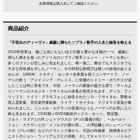
在庫情報は購入先にてご確認ください。
商品紹介
「不世出のディーヴァ」威厳に満ちたソプラノ歌手の人生と録音を称える
2019年世界は、後にも先にもないほどの最も豊かな才能の一つ、威厳に
満ちた輝きを放ったアメリカのソプラノ歌手ジェシー・ノーマンを失い、
多くのファンが悲しみに包まれました。唯一無二、舞台でもスタジオでも
大きな存在感を示したノーマン。その特別な歌唱力は疑いの余地がありま
せんが、1995年、ケネディ・センター名誉賞を祝うコンサートで、ノー
マンの歌う「アメイジング・グレイス」に俳優のシドニー・ポワチエが涙
したことは特に有名です。今回、ノーマンの家族の協力も得て、デッカよ
りノーマンのスタジオ・リサイタルの全集が発売されます。デッカ、フィ
リップス、ドイツ・グラモフォンに録音されたソロ・リサイタル、聖歌＆
黒人霊歌集、管弦楽伴奏歌曲、ライヴ・リサイタル、クリスマス音楽が集
められました。ミシェル・ルグランの音楽のようなノーマンのお気に入り
曲も含まれます。CD42枚＋DVD3枚組ボックス・セット。限定盤。
クルト・マズアとのR.シュトラウスの《4つの最後の歌》、ヘルベルト・
フォン・カラヤンとの「イゾルデの愛の死」、小澤征爾とのシェーンベル
クの《グレの歌》などのクラシック曲から、伝説の作曲家、指揮者＆ピア
ニストのジョン・ウィリアムズとの演奏、そしてキャスリーン・バトルと