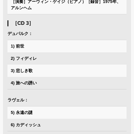
［演奏］アーウィン・ゲイジ（ピアノ）［録音］1975年、
アルンヘム
［CD 3］
デュパルク：
1) 前世
2) フィディレ
3) 悲しき歌
4) 旅への誘い
ラヴェル：
5) 永遠の謎
6) カディッシュ