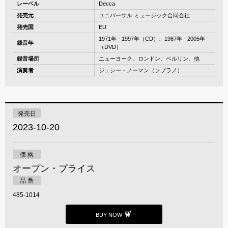
レーベル
Decca
発売元
ユニバーサル ミュージック合同会社
発売国
EU
1971年 - 1997年（CD）、1987年 - 2005年
録音年
（DVD）
録音場所
ニューヨーク、ロンドン、ベルリン、他
演奏者
ジェシー・ノーマン（ソプラノ）
発売日
2023-10-20
価 格
オープン・プライス
品 番
485-1014
BUY NOW