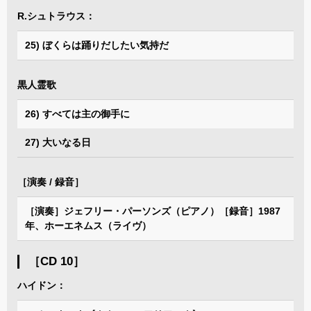
R.シュトラウス：
25) ぼくらは踊りだしたい気持だ
黒人霊歌
26) すべては主の御手に
27) 大いなる日
［演奏 / 録音］
［演奏］ジェフリー・パーソンズ（ピアノ）［録音］1987
年、ホーエネムス（ライヴ）
［CD 10］
ハイドン：