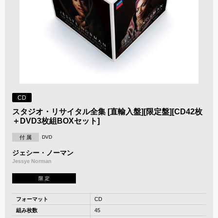
CD
スタジオ・リサイタル全集 [直輸入盤][限定盤][CD42枚
＋DVD3枚組BOXセット]
付 属
DVD
ジェシー・ノーマン
Jessye Norman
限 定
フォーマット
CD
組み枚数
45