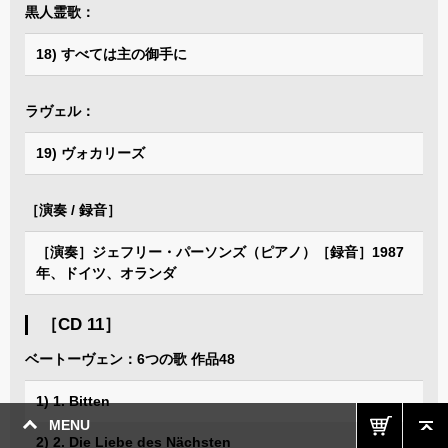
黒人霊歌：
18) すべては主の御手に
ラヴェル：
19) ヴォカリーズ
［演奏 / 録音］
［演奏］ジェフリー・パーソンズ（ピアノ）［録音］1987
年、ドイツ、オランダ
［CD 11］
ベートーヴェン：6つの歌 作品48
1) 1. Bitten
MENU
2) 2. Die Liebe des Nächsten