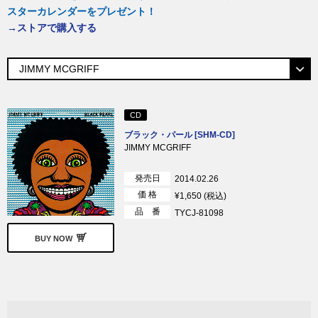
スターカレンダーをプレゼント！
→ストアで購入する
CD
ブラック・パール [SHM-CD]
JIMMY MCGRIFF
発売日
2014.02.26
価 格
¥1,650 (税込)
品 番
TYCJ-81098
BUY NOW