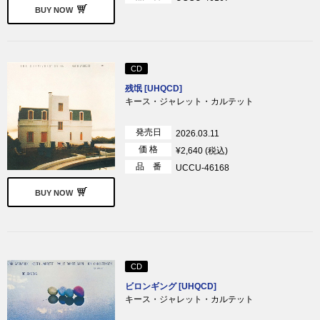
BUY NOW
CD
残氓 [UHQCD]
キース・ジャレット・カルテット
発売日
2026.03.11
価 格
¥2,640 (税込)
品 番
UCCU-46168
BUY NOW
CD
ビロンギング [UHQCD]
キース・ジャレット・カルテット