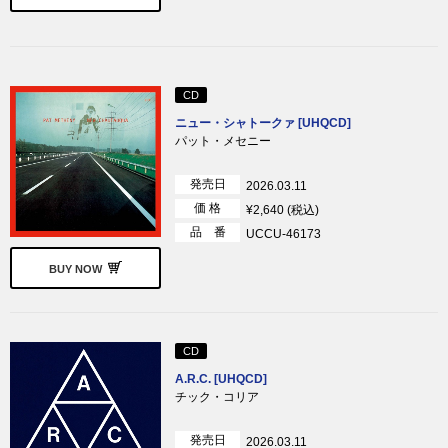
CD
ニュー・シャトークァ [UHQCD]
パット・メセニー
発売日
2026.03.11
価 格
¥2,640 (税込)
品 番
UCCU-46173
BUY NOW
CD
A.R.C. [UHQCD]
チック・コリア
発売日
2026.03.11