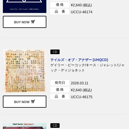
価 格
¥2,640 (税込)
品 番
UCCU-46174
BUY NOW
CD
テイルズ・オブ・アナザー [UHQCD]
ゲイリー・ピーコック/キース・ジャレット/ジャ
ック・ディジョネット
発売日
2026.03.11
価 格
¥2,640 (税込)
品 番
UCCU-46175
BUY NOW
CD