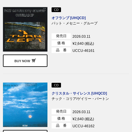
CD
オフランプ [UHQCD]
パット・メセニー・グループ
発売日
2026.03.11
価 格
¥2,640 (税込)
品 番
UCCU-46161
BUY NOW
CD
クリスタル・サイレンス [UHQCD]
チック・コリア/ゲイリー・バートン
発売日
2026.03.11
価 格
¥2,640 (税込)
品 番
UCCU-46162