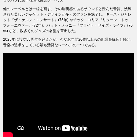
ロッパを代表する現代音楽レーベル。
他のレーベルとは一線を画す、その透明感のあるサウンドと澄んだ音質、洗練
された美しいジャケット・デザインが多くのファンを魅了し、キース・ジャレ
ット『ザ・ケルン・コンサート』(75年) やチック・コリア『リターン・トゥ・
フォーエヴァー』(72年)、パット・メセニー『ブライト・サイズ・ライフ』(76
年) など、数多くのジャズの名盤を輩出した。
2025年に設立55周年を迎えたが、今なお年間20作以上もの新譜を録音し続け、
音楽の追求をしている最も活発なレーベルの一つである。