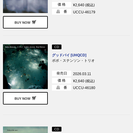
価 格
¥2,640 (税込)
品 番
UCCU-46179
BUY NOW
CD
グッドバイ [UHQCD]
ボボ・ステンソン・トリオ
発売日
2026.03.11
価 格
¥2,640 (税込)
品 番
UCCU-46180
BUY NOW
CD