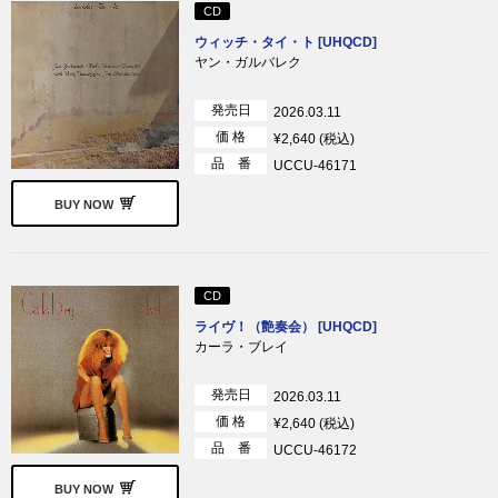
CD
ウィッチ・タイ・ト [UHQCD]
ヤン・ガルバレク
発売日
2026.03.11
価 格
¥2,640 (税込)
品 番
UCCU-46171
BUY NOW
CD
ライヴ！（艶奏会） [UHQCD]
カーラ・ブレイ
発売日
2026.03.11
価 格
¥2,640 (税込)
品 番
UCCU-46172
BUY NOW