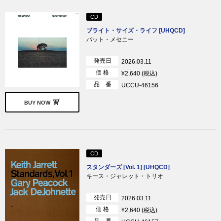
CD
ブライト・サイズ・ライフ [UHQCD]
パット・メセニー
発売日
2026.03.11
価 格
¥2,640 (税込)
品 番
UCCU-46156
BUY NOW
CD
スタンダーズ [Vol. 1] [UHQCD]
キース・ジャレット・トリオ
発売日
2026.03.11
価 格
¥2,640 (税込)
品 番