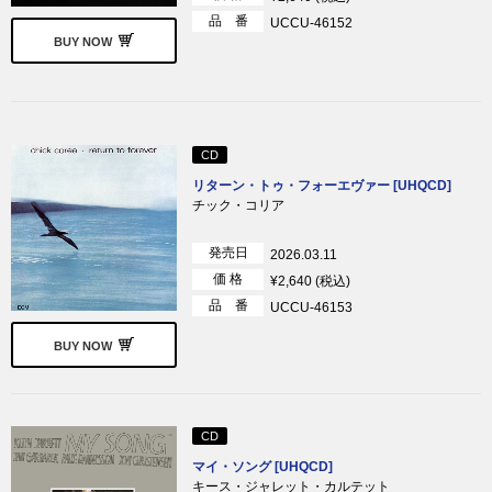
品 番
UCCU-46152
BUY NOW
CD
リターン・トゥ・フォーエヴァー [UHQCD]
チック・コリア
発売日
2026.03.11
価 格
¥2,640 (税込)
品 番
UCCU-46153
BUY NOW
CD
マイ・ソング [UHQCD]
キース・ジャレット・カルテット