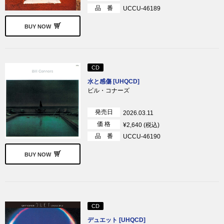
品 番
UCCU-46189
BUY NOW
CD
水と感傷 [UHQCD]
ビル・コナーズ
発売日
2026.03.11
価 格
¥2,640 (税込)
品 番
UCCU-46190
BUY NOW
CD
デュエット [UHQCD]