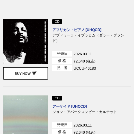
CD
アフリカン・ピアノ [UHQCD]
アブドゥーラ・イブラヒム（ダラー・ブラン
ド）
発売日
2026.03.11
価 格
¥2,640 (税込)
品 番
UCCU-46183
BUY NOW
CD
アーケイド [UHQCD]
ジョン・アバークロンビー・カルテット
発売日
2026.03.11
価 格
¥2,640 (税込)