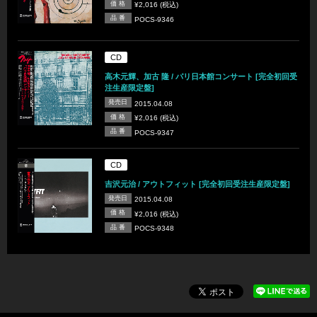
価 格
¥2,016 (税込)
品 番
POCS-9346
CD
高木元輝、加古 隆 / パリ日本館コンサート [完全初回受
注生産限定盤]
発売日
2015.04.08
価 格
¥2,016 (税込)
品 番
POCS-9347
CD
吉沢元治 / アウトフィット [完全初回受注生産限定盤]
発売日
2015.04.08
価 格
¥2,016 (税込)
品 番
POCS-9348