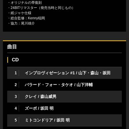
・オリジナルの帯復刻
・24BITリマスター（発売当時と同じもの）
・紙ジャケ仕様
・総合監修：Kenny稲岡
・協力：尾川雄介
曲目
CD
インプロヴィゼーション #1 / 山下・森山・坂田
1
バラード・フォー・タケオ / 山下洋輔
2
クレイ / 森山威男
3
ズーボ / 坂田 明
4
ミトコンドリア / 坂田 明
5