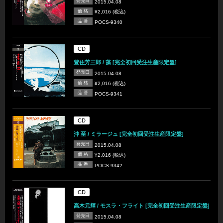
発売日
2015.04.08
価 格
¥2,016 (税込)
品 番
POCS-9340
CD
豊住芳三郎 / 藻 [完全初回受注生産限定盤]
発売日
2015.04.08
価 格
¥2,016 (税込)
品 番
POCS-9341
CD
沖 至 / ミラージュ [完全初回受注生産限定盤]
発売日
2015.04.08
価 格
¥2,016 (税込)
品 番
POCS-9342
CD
高木元輝 / モスラ・フライト [完全初回受注生産限定盤]
発売日
2015.04.08