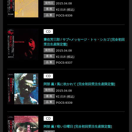
発売日
2015.04.08
価 格
¥2,016 (税込)
品 番
POCS-9336
CD
豊住芳三郎 / サブ=メッセージ・トゥ・シカゴ [完全初回
受注生産限定盤]
発売日
2015.04.08
価 格
¥2,016 (税込)
品 番
POCS-9337
CD
阿部 薫 / 風に吹かれて [完全初回受注生産限定盤]
発売日
2015.04.08
価 格
¥2,016 (税込)
品 番
POCS-9339
CD
阿部 薫 / 暗い日曜日 [完全初回受注生産限定盤]