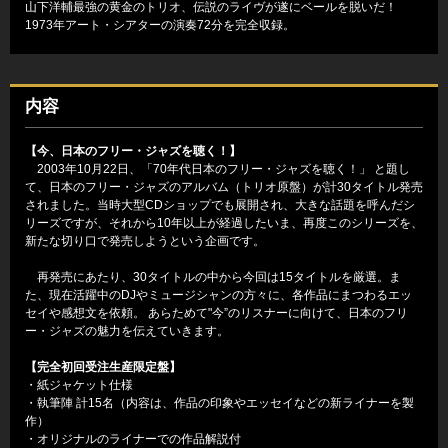
山下洋輔最強の黄金のトリオ、伝説のライヴが遂にベールを脱いだ！
1973年アート・シアターの演奏72分を完全収録。
内容
【今、日本のフリー・ジャズを聴く！】
2003年10月22日、「70年代日本のフリー・ジャズを聴く！」 と題し
て、日本のフリー・ジャズのアルバム（トリオ原盤）が計30タイトル発売
されました。当時大型CDショップでも展開され、大きな話題を呼んだシ
リーズですが、それから10年以上が経過したいま、再度このシリーズを、
新たな切り口で発売しようという企画です。
再発売にあたり、30タイトルの中から今回は15タイトルを厳選。ま
た、現在活躍中のDJやミュージシャンの方々に、各作品にまつわるエッ
セイや感想文を依頼。 あらためて"今”のリスナーに向けて、日本のフリ
ー・ジャズの魅力を伝えていきます。
【完全初回受注生産限定盤】
・紙ジャケット仕様
・執筆陣 計15名（内容は、作品の印象やエッセイなどの新ライナーを製
作）
・オリジナルのライナーでの作品解説付