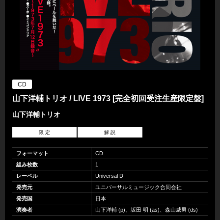
CD
山下洋輔トリオ / LIVE 1973 [完全初回受注生産限定盤]
山下洋輔トリオ
限 定
解 説
フォーマット
CD
組み枚数
1
レーベル
Universal D
発売元
ユニバーサルミュージック合同会社
発売国
日本
演奏者
山下洋輔 (p)、坂田 明 (as)、森山威男 (ds)