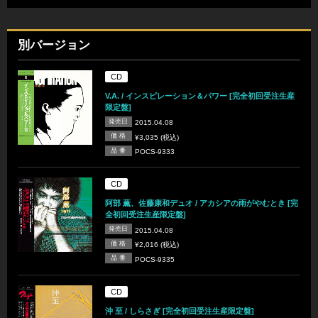
別バージョン
CD
V.A. / インスピレーション＆パワー [完全初回受注生産
限定盤]
発売日
2015.04.08
価 格
¥3,035 (税込)
品 番
POCS-9333
CD
阿部 薫、佐藤康和デュオ / アカシアの雨がやむとき [完
全初回受注生産限定盤]
発売日
2015.04.08
価 格
¥2,016 (税込)
品 番
POCS-9335
CD
沖 至 / しらさぎ [完全初回受注生産限定盤]