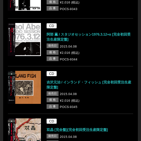
価 格
¥2,016 (税込)
品 番
POCS-9343
CD
阿部 薫 / スタジオセッション1976.3.12+α [完全初回受
注生産限定盤]
発売日
2015.04.08
価 格
¥2,016 (税込)
品 番
POCS-9344
CD
吉沢元治 / インランド・フィッシュ [完全初回受注生産
限定盤]
発売日
2015.04.08
価 格
¥2,016 (税込)
品 番
POCS-9345
CD
双晶 [完全盤][完全初回受注生産限定盤]
発売日
2015.04.08