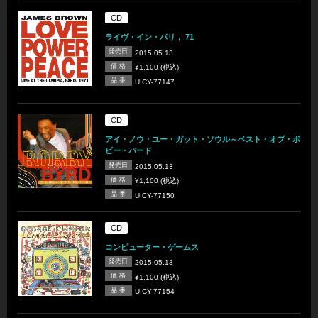
CD
ライヴ・イン・パリ， 71
発売日
2015.05.13
価 格
¥1,100 (税込)
品 番
UICY-77147
CD
アイ・ノウ・ユー・ガット・ソウル～ベスト・オブ・ボ
ビー・バード
発売日
2015.05.13
価 格
¥1,100 (税込)
品 番
UICY-77150
CD
コンピューター・ゲームス
発売日
2015.05.13
価 格
¥1,100 (税込)
品 番
UICY-77154