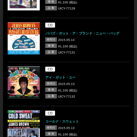
価 格
¥1,100 (税込)
品 番
UICY-77129
CD
パパズ・ガット・ア・ブランド・ニュー・バッグ
発売日
2015.05.13
価 格
¥1,100 (税込)
品 番
UICY-77131
CD
アイ・ガット・ユー
発売日
2015.05.13
価 格
¥1,100 (税込)
品 番
UICY-77132
CD
コールド・スウェット
発売日
2015.05.13
価 格
¥1,100 (税込)