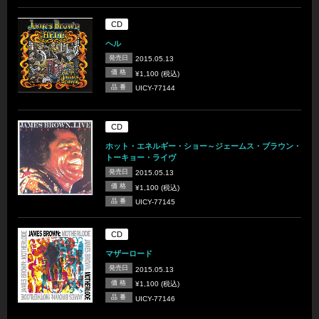
CD
ヘル
発売日
2015.05.13
価 格
¥1,100 (税込)
品 番
UICY-77144
CD
ホット・エネルギー・ショー～ジェームス・ブラウン・
トーキョー・ライヴ
発売日
2015.05.13
価 格
¥1,100 (税込)
品 番
UICY-77145
CD
マザーロード
発売日
2015.05.13
価 格
¥1,100 (税込)
品 番
UICY-77146