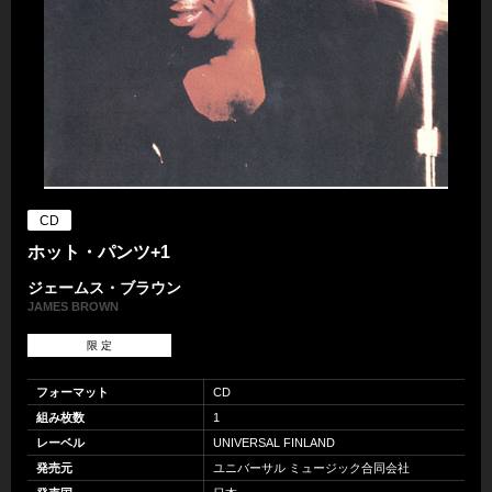
CD
ホット・パンツ+1
ジェームス・ブラウン
JAMES BROWN
限 定
フォーマット
CD
組み枚数
1
レーベル
UNIVERSAL FINLAND
発売元
ユニバーサル ミュージック合同会社