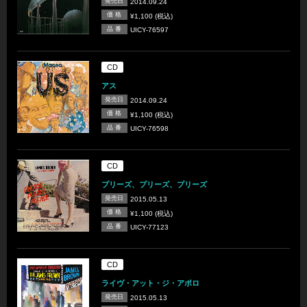
発売日
2014.09.24
価 格
¥1,100 (税込)
品 番
UICY-76597
CD
アス
発売日
2014.09.24
価 格
¥1,100 (税込)
品 番
UICY-76598
CD
プリーズ、プリーズ、プリーズ
発売日
2015.05.13
価 格
¥1,100 (税込)
品 番
UICY-77123
CD
ライヴ・アット・ジ・アポロ
発売日
2015.05.13