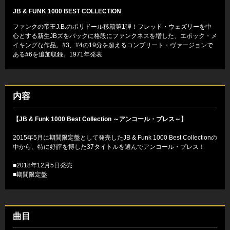
JB & FUNK 1000 BEST COLLECTION
ファンクの帝王J.B.のポリドール移籍第1弾！フレッド・ウェズリーを中
心とする新生JBズをバックに格段にファンクネスを増した、エポック・メ
イキングな作品。#3、#4の19分を超えるコンプリート・ヴァージョンで
ある#6を追加収録。1971年発表
内容
【JB & Funk 1000 Best Collection ～アンコール・プレス～】
2015年5月に期間限定盤として発売したJB & Funk 1000 Best Collectionの
中から、特に好評を博した37タイトルを選んでアンコール・プレス！
■2018年12月5日発売
■期間限定盤
曲目