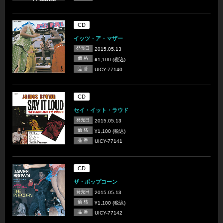
CD
イッツ・ア・マザー
発売日
2015.05.13
価 格
¥1,100 (税込)
品 番
UICY-77140
CD
セイ・イット・ラウド
発売日
2015.05.13
価 格
¥1,100 (税込)
品 番
UICY-77141
CD
ザ・ポップコーン
発売日
2015.05.13
価 格
¥1,100 (税込)
品 番
UICY-77142