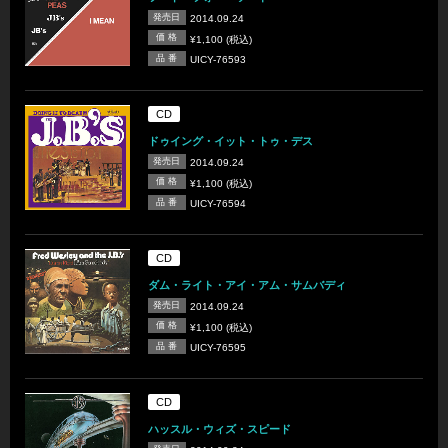
発売日
2014.09.24
価 格
¥1,100 (税込)
品 番
UICY-76593
CD
ドゥイング・イット・トゥ・デス
発売日
2014.09.24
価 格
¥1,100 (税込)
品 番
UICY-76594
CD
ダム・ライト・アイ・アム・サムバディ
発売日
2014.09.24
価 格
¥1,100 (税込)
品 番
UICY-76595
CD
ハッスル・ウィズ・スピード