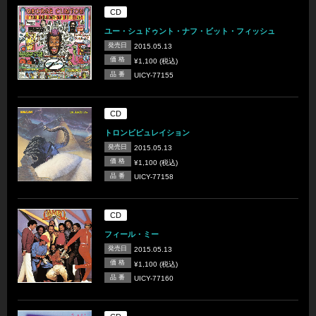
CD
ユー・シュドゥント・ナフ・ビット・フィッシュ
発売日
2015.05.13
価 格
¥1,100 (税込)
品 番
UICY-77155
CD
トロンビピュレイション
発売日
2015.05.13
価 格
¥1,100 (税込)
品 番
UICY-77158
CD
フィール・ミー
発売日
2015.05.13
価 格
¥1,100 (税込)
品 番
UICY-77160