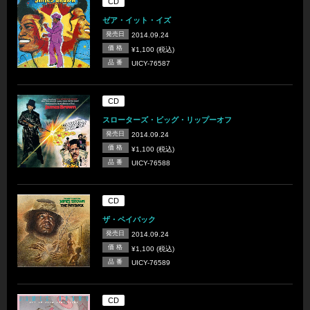
CD
ゼア・イット・イズ
発売日
2014.09.24
価 格
¥1,100 (税込)
品 番
UICY-76587
CD
スローターズ・ビッグ・リップーオフ
発売日
2014.09.24
価 格
¥1,100 (税込)
品 番
UICY-76588
CD
ザ・ペイバック
発売日
2014.09.24
価 格
¥1,100 (税込)
品 番
UICY-76589
CD