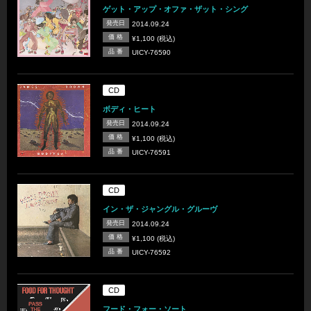
ゲット・アップ・オファ・ザット・シング
発売日
2014.09.24
価 格
¥1,100 (税込)
品 番
UICY-76590
CD
ボディ・ヒート
発売日
2014.09.24
価 格
¥1,100 (税込)
品 番
UICY-76591
CD
イン・ザ・ジャングル・グルーヴ
発売日
2014.09.24
価 格
¥1,100 (税込)
品 番
UICY-76592
CD
フード・フォー・ソート