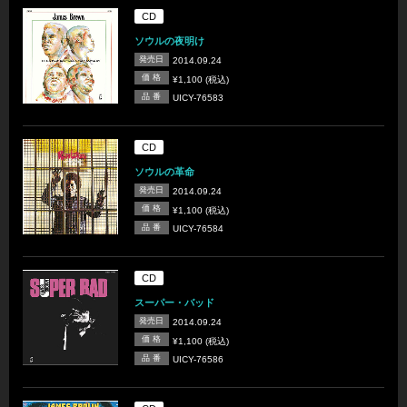
CD
ソウルの夜明け
発売日
2014.09.24
価 格
¥1,100 (税込)
品 番
UICY-76583
CD
ソウルの革命
発売日
2014.09.24
価 格
¥1,100 (税込)
品 番
UICY-76584
CD
スーパー・バッド
発売日
2014.09.24
価 格
¥1,100 (税込)
品 番
UICY-76586