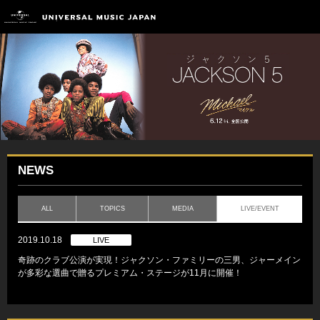
NEWS
ALL
TOPICS
MEDIA
LIVE/EVENT
2019.10.18
LIVE
奇跡のクラブ公演が実現！ジャクソン・ファミリーの三男、ジャーメイン
が多彩な選曲で贈るプレミアム・ステージが11月に開催！