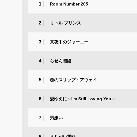
1
Room Number 205
2
リトル プリンス
3
真夜中のジャーニー
4
らせん階段
5
恋のスリップ・アウェイ
6
愛ゆえに～I'm Still Loving You～
7
男嫌い
8
まちがい電話