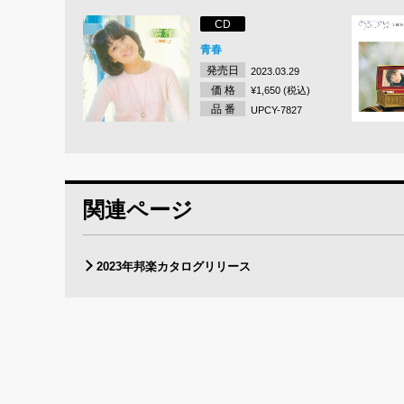
CD
青春
発売日
2023.03.29
価 格
¥1,650 (税込)
品 番
UPCY-7827
関連ページ
2023年邦楽カタログリリース