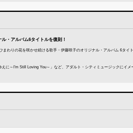
ナル・アルバム6タイトルを復刻！
いひまわりの花を咲かせ続ける歌手・伊藤咲子のオリジナル・アルバム 6タイ
ゆえに～I'm Still Loving You～」など、アダルト・シティミュージックにイ