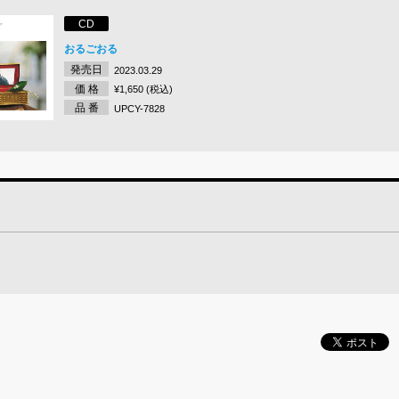
CD
おるごおる
発売日
2023.03.29
価 格
¥1,650 (税込)
品 番
UPCY-7828