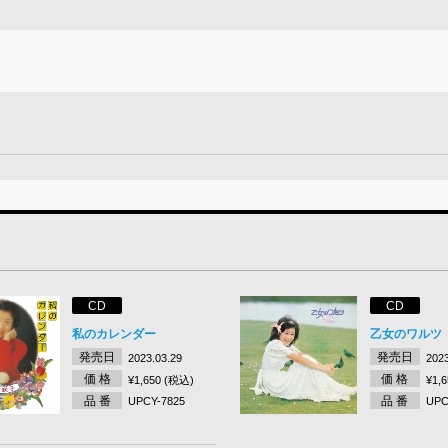
CD
CD
私のカレンダー
乙女のワルツ
発売日
発売日
2023.03.29
2023
価 格
価 格
¥1,650 (税込)
¥1,
品 番
品 番
UPCY-7825
UPC