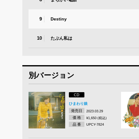
9
Destiny
10
たぶん私は
別バージョン
CD
ひまわり娘
発売日
2023.03.29
価 格
¥1,650 (税込)
品 番
UPCY-7824