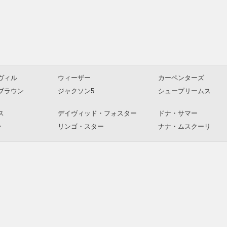
ヴィル
ウィーザー
カーペンターズ
ブラウン
ジャクソン5
シュープリームス
ス
デイヴィッド・フォスター
ドナ・サマー
ン
リンゴ・スター
ナナ・ムスクーリ
ロビンソン＆ミ
ザ・テンプテーションズ
プラターズ
ゲイ
Various Artists