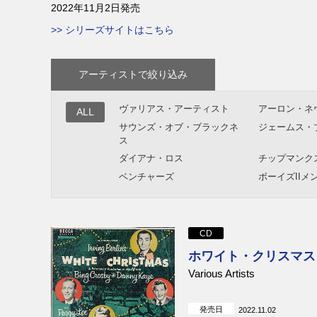
2022年11月2日発売
>> シリーズサイトはこちら
アーティストで絞り込み
ヴァリアス・アーティスト
アーロン・ネ
ALL
サウンズ・オブ・ブラックネ
ジェームス・
ス
ダイアナ・ロス
チップマンク
ベンチャーズ
ボーイズIIメ
ポール・モーリア楽団
スモーキー・
ラクルズ
ビーチ・ボーイズ
マーヴィン・
CD
ホワイト・クリスマス
Various Artists
発売日
2022.11.02