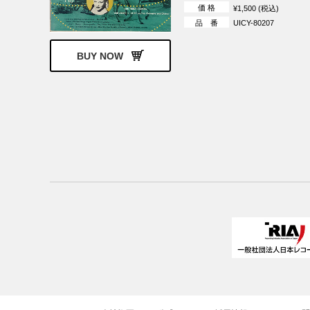
価 格
¥1,500 (税込)
品 番
UICY-80207
BUY NOW