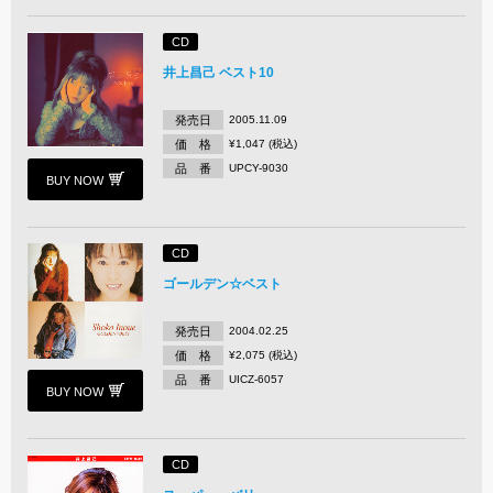
CD
井上昌己 ベスト10
発売日
2005.11.09
価 格
¥1,047 (税込)
品 番
UPCY-9030
BUY NOW
CD
ゴールデン☆ベスト
発売日
2004.02.25
価 格
¥2,075 (税込)
品 番
UICZ-6057
BUY NOW
CD