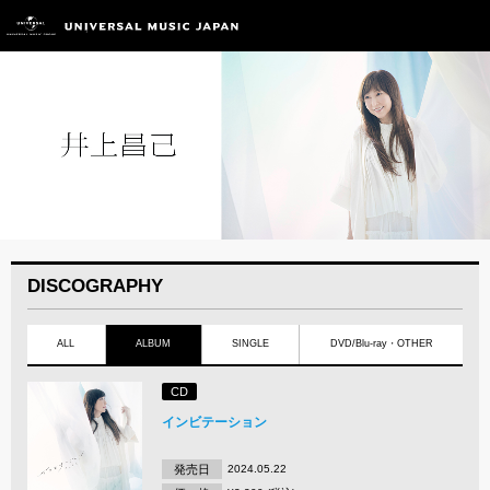
DISCOGRAPHY
ALL
ALBUM
SINGLE
DVD/Blu-ray・OTHER
CD
インビテーション
発売日
2024.05.22