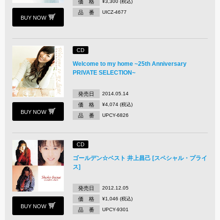
価 格
¥3,300 (税込)
品 番
UICZ-4677
BUY NOW
CD
Welcome to my home ~25th Anniversary
PRIVATE SELECTION~
発売日
2014.05.14
価 格
¥4,074 (税込)
BUY NOW
品 番
UPCY-6826
CD
ゴールデン☆ベスト 井上昌己 [スペシャル・プライ
ス]
発売日
2012.12.05
価 格
¥1,046 (税込)
BUY NOW
品 番
UPCY-9301