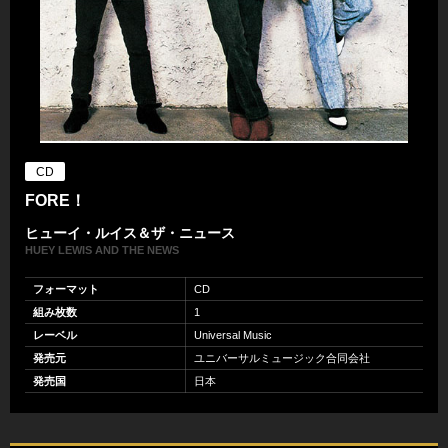
CD
FORE！
ヒューイ・ルイス＆ザ・ニュース
HUEY LEWIS AND THE NEWS
フォーマット
CD
組み枚数
1
レーベル
Universal Music
発売元
ユニバーサルミュージック合同会社
発売国
日本