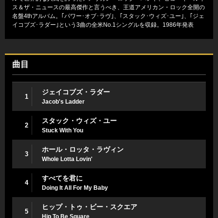
ス＆ザ・ニュースの最高傑作と言うべき、王道アメリカン・ロック全開の
名盤4thアルバム。｢パワー･オブ･ラヴ｣、｢スタック･ウィズ･ユー｣、｢ジェ
イコブズ･ラダー｣という3曲の全米No.1シングルを収録。1986年発表
曲目
ジェイコブズ・ラダー
1
Jacob's Ladder
スタック・ウィズ・ユー
2
Stuck With You
ホール・ロッタ・ラヴィン
3
Whole Lotta Lovin'
すべてを君に
4
Doing It All For My Baby
ヒップ・トゥ・ビー・スクエア
5
Hip To Be Square