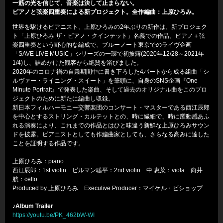
一筋の光を信じて、音楽は決して止まらない。
ピアノと弦楽四重奏による新プロジェクト。全作編曲：上原ひろみ。
世界を駆けるピアニスト、上原ひろみの2年ぶりの新作は、新プロジェク
ト「上原ひろみ ザ・ピアノ・クインテット」名義での作品。ピアノ＋弦
楽四重奏という野心的な編成で、ブルーノート東京でのライヴ企画
「SAVE LIVE MUSIC」シリーズの一環で初披露(2020年12/28～2021年
1/4)し、詰めかけた観客から絶賛を浴びました。
2020年のコロナ禍の自粛期間中に書き下ろした4パートから成る組曲「シ
ルヴァー・ライニング・スイート」を筆頭に、自身のSNS企画『One
Minute Portrait』で発表した楽曲、そして過去のオリジナル曲をこのプロ
ジェクトのために新たに編曲し収録。
新日本フィルハーモニー交響楽団のコンサート・マスターである西江辰郎
を中心とするストリング・カルテットとの、時に繊細で、時に躍動感あふ
れる演奏により、これまでの作品とはひと味違う新鮮な上原ひろみサウン
ドを披露。ピアニストとしても作編曲家としても、さらなる高みに達した
ことを証明する作品です。
上原ひろみ：piano
西江辰郎：1st violin ビルマン聡平：2nd violin 中 恵菜：viola 向井
航：cello
Produced by 上原ひろみ Executive Producer：マイケル・ビショップ
♪Album Trailer
https://youtu.be/PK_462bW-WI