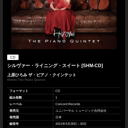
CD
シルヴァー・ライニング・スイート [SHM-CD]
上原ひろみ ザ・ピアノ・クインテット
Hiromi The Piano Quintet
フォーマット
CD
組み枚数
1
レーベル
Concord Records
発売元
ユニバーサル ミュージック合同会社
発売国
日本
録音年
2021年4月28日～30日