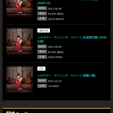
[SHM-CD]
発売日
2021.09.08
価 格
¥3,630 (税込)
品 番
UCCO-8042/3
SA-CD
シルヴァー・ライニング・スイート [生産限定盤] [SHM
仕様]
発売日
2021.09.08
価 格
¥4,400 (税込)
品 番
UCGO-9056
CD
シルヴァー・ライニング・スイート [直輸入盤]
発売日
2021.10.13
品 番
722-8067