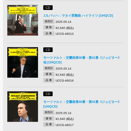
CD
J.S.バッハ：マタイ受難曲 ハイライツ [UHQCD]
発売日
2025.05.14
価 格
¥2,640 (税込)
品 番
UCCG-46013
CD
モーツァルト：交響曲第40番・第41番《ジュピター》
他 [UHQCD]
発売日
2025.05.14
価 格
¥2,640 (税込)
品 番
UCCG-46016
CD
モーツァルト：交響曲第40番・第41番《ジュピター》
[UHQCD]
発売日
2025.05.14
価 格
¥2,640 (税込)
品 番
UCCG-46017