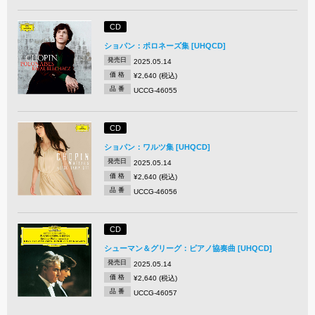
CD
ショパン：ポロネーズ集 [UHQCD]
発売日
2025.05.14
価 格
¥2,640 (税込)
品 番
UCCG-46055
CD
ショパン：ワルツ集 [UHQCD]
発売日
2025.05.14
価 格
¥2,640 (税込)
品 番
UCCG-46056
CD
シューマン＆グリーグ：ピアノ協奏曲 [UHQCD]
発売日
2025.05.14
価 格
¥2,640 (税込)
品 番
UCCG-46057