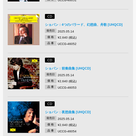
UCCG-46051
CD
ショパン：4つのバラード、幻想曲、舟歌 [UHQCD]
発売日
2025.05.14
価 格
¥2,640 (税込)
品 番
UCCG-46052
CD
ショパン：前奏曲集 [UHQCD]
発売日
2025.05.14
価 格
¥2,640 (税込)
品 番
UCCG-46053
CD
ショパン：夜想曲集 [UHQCD]
発売日
2025.05.14
価 格
¥2,640 (税込)
品 番
UCCG-46054