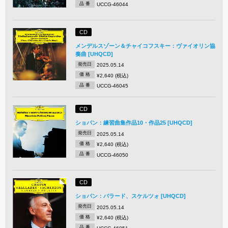
品 番
UCCG-46044
CD
メンデルスゾーン＆チャイコフスキー：ヴァイオリン協
奏曲 [UHQCD]
発売日
2025.05.14
価 格
¥2,640 (税込)
品 番
UCCG-46045
CD
ショパン：練習曲集作品10・作品25 [UHQCD]
発売日
2025.05.14
価 格
¥2,640 (税込)
品 番
UCCG-46050
CD
ショパン：バラード、スケルツォ [UHQCD]
発売日
2025.05.14
価 格
¥2,640 (税込)
品 番