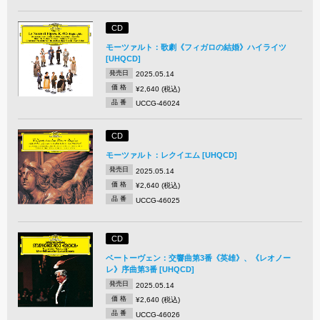
CD
モーツァルト：歌劇《フィガロの結婚》ハイライツ
[UHQCD]
発売日
2025.05.14
価 格
¥2,640 (税込)
品 番
UCCG-46024
CD
モーツァルト：レクイエム [UHQCD]
発売日
2025.05.14
価 格
¥2,640 (税込)
品 番
UCCG-46025
CD
ベートーヴェン：交響曲第3番《英雄》、《レオノー
レ》序曲第3番 [UHQCD]
発売日
2025.05.14
価 格
¥2,640 (税込)
品 番
UCCG-46026