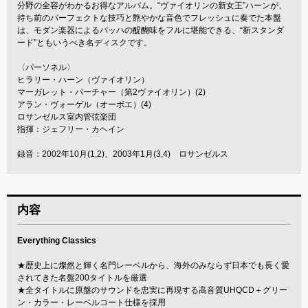
分野の全容がわかるお得なアルバム。“ヴァイオリンの新女王”ハーンが、
持ち前のパーフェクトな技巧と艶やかな音色でフレッシュに奏でた本盤
は、モダン楽器によるバッハの醍醐味をフルに堪能できる、“新スタンダ
ード”ともいうべき名ディスクです。
〈パーソネル〉
ヒラリー・ハーン（ヴァイオリン）
マーガレット・バーチャー（第2ヴァイオリン）(2)
アラン・ヴォーゲル（オーボエ）(4)
ロサンゼルス室内管弦楽団
指揮：ジェフリー・カヘイン
録音：2002年10月(1,2)、2003年1月(3,4) ロサンゼルス
内容
Everything Classics
★歴史上に燦然と輝く名門レーベルから、海外のみならず日本でも長く愛
されてきた名盤200タイトルを厳選
★全タイトルに原盤のサウンドを忠実に再現する高音質UHQCD＋グリー
ン・カラー・レーベルコート仕様を採用