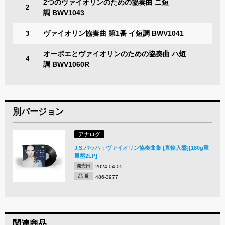
2つのヴァイオリンのための協奏曲 ニ短
2
調 BWV1043
ヴァイオリン協奏曲 第1番 イ短調 BWV1041
3
オーボエとヴァイオリンのための協奏曲 ハ短
4
調 BWV1060R
別バージョン
アナログ
J.S.バッハ：ヴァイオリン協奏曲集 [直輸入盤][180g重
量盤2LP]
発売日
2024.04.05
品 番
486-3977
関連商品