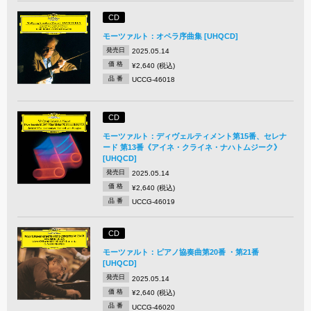
CD
モーツァルト：オペラ序曲集 [UHQCD]
発売日
2025.05.14
価 格
¥2,640 (税込)
品 番
UCCG-46018
CD
モーツァルト：ディヴェルティメント第15番、セレナ
ード 第13番《アイネ・クライネ・ナハトムジーク》
[UHQCD]
発売日
2025.05.14
価 格
¥2,640 (税込)
品 番
UCCG-46019
CD
モーツァルト：ピアノ協奏曲第20番 ・第21番
[UHQCD]
発売日
2025.05.14
価 格
¥2,640 (税込)
品 番
UCCG-46020