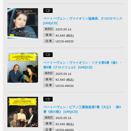
CD
ベートーヴェン：ヴァイオリン協奏曲、2つのロマンス
[UHQCD]
発売日
2025.05.14
価 格
¥2,640 (税込)
品 番
UCCG-46033
CD
ベートーヴェン：ヴァイオリン・ソナタ第5番《春》・
第9番《クロイツェル》 [UHQCD]
発売日
2025.05.14
価 格
¥2,640 (税込)
品 番
UCCG-46034
CD
ベートーヴェン：ピアノ三重奏曲第7番《大公》・第4
番《街の歌》 [UHQCD]
発売日
2025.05.14
価 格
¥2,640 (税込)
品 番
UCCG-46035