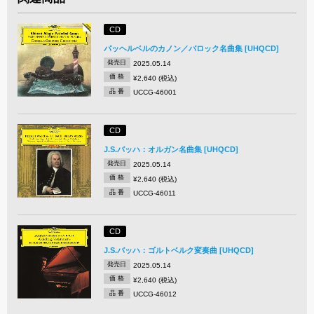
CD
パッヘルベルのカノン／バロック名曲集 [UHQCD]
発売日
2025.05.14
価 格
¥2,640 (税込)
品 番
UCCG-46001
CD
J.S.バッハ：オルガン名曲集 [UHQCD]
発売日
2025.05.14
価 格
¥2,640 (税込)
品 番
UCCG-46011
CD
J.S.バッハ：ゴルトベルク変奏曲 [UHQCD]
発売日
2025.05.14
価 格
¥2,640 (税込)
品 番
UCCG-46012