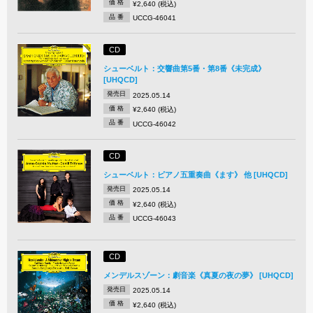
価 格
¥2,640 (税込)
品 番
UCCG-46041
CD
シューベルト：交響曲第5番・第8番《未完成》
[UHQCD]
発売日
2025.05.14
価 格
¥2,640 (税込)
品 番
UCCG-46042
CD
シューベルト：ピアノ五重奏曲《ます》 他 [UHQCD]
発売日
2025.05.14
価 格
¥2,640 (税込)
品 番
UCCG-46043
CD
メンデルスゾーン：劇音楽《真夏の夜の夢》 [UHQCD]
発売日
2025.05.14
価 格
¥2,640 (税込)