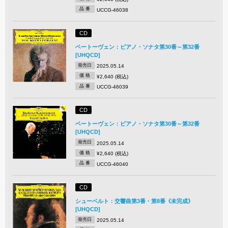
品 番
UCCG-46038
CD
ベートーヴェン：ピアノ・ソナタ第30番～第32番
[UHQCD]
発売日
2025.05.14
価 格
¥2,640 (税込)
品 番
UCCG-46039
CD
ベートーヴェン：ピアノ・ソナタ第30番～第32番
[UHQCD]
発売日
2025.05.14
価 格
¥2,640 (税込)
品 番
UCCG-46040
CD
シューベルト：交響曲第3番・第8番《未完成》
[UHQCD]
発売日
2025.05.14