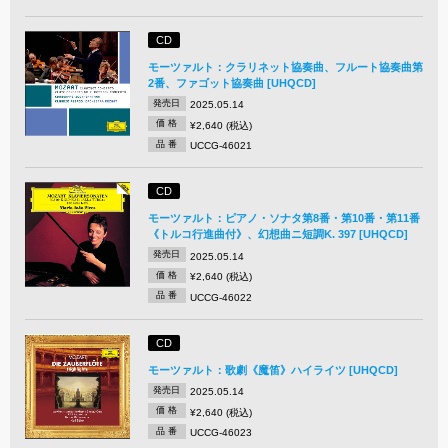
CD
モーツァルト：クラリネット協奏曲、フルート協奏曲第
2番、ファゴット協奏曲 [UHQCD]
発売日
2025.05.14
価 格
¥2,640 (税込)
品 番
UCCG-46021
CD
モーツァルト：ピアノ・ソナタ第8番・第10番・第11番
《トルコ行進曲付》、幻想曲ニ短調K. 397 [UHQCD]
発売日
2025.05.14
価 格
¥2,640 (税込)
品 番
UCCG-46022
CD
モーツァルト：歌劇《魔笛》ハイライツ [UHQCD]
発売日
2025.05.14
価 格
¥2,640 (税込)
品 番
UCCG-46023