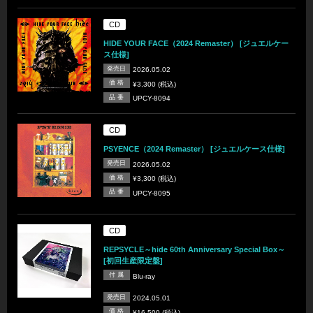
CD
HIDE YOUR FACE（2024 Remaster） [ジュエルケー
ス仕様]
発売日
2026.05.02
価 格
¥3,300 (税込)
品 番
UPCY-8094
CD
PSYENCE（2024 Remaster） [ジュエルケース仕様]
発売日
2026.05.02
価 格
¥3,300 (税込)
品 番
UPCY-8095
CD
REPSYCLE～hide 60th Anniversary Special Box～
[初回生産限定盤]
付 属
Blu-ray
発売日
2024.05.01
価 格
¥16,500 (税込)