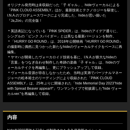
オリジナル発売時は未収録だった「子 ギャル」、hideヴォーカルによる
「PINK CLOUD ASSEMBLY」ほか、最新技術とテクノロジーを駆使し、
I.N.A.のプロデュースワークにより完成した、hideが思い描いた
『Ja,Zoo』の完全版！
＊英語表記になっている「PINK SPIDER」は、hideのアイデア通りに、
シングルの「ピンク スパイダー」とは異なる最新バージョンを制作。
＊「HURRY GO ROUND」は、2018年公開映画『HURRY GO ROUND』
の撮影時に偶然に見つかった新たなhideのヴォーカルテイクをベースに再
編集。
＊ヤマハが開発したヴォーカロイド技術を基に、I.N.A.が膨大なhideの
「言葉」をつなぎ合わせ制作した奇跡の楽曲「子 ギャル」は、hideのヴ
ォーカルテイクを再編集し、更にブラッシュアップして収録。
＊ヴォーカル音源が存在しなかったため、当時は実弟でパーソナルマネー
ジャーの松本裕士のリーディングにより収録された「PINK CLOUD
ASSEMBLY」は、25年ぶりに開催された「hide Memorial Day 2023”hide
with Spread Beaver appear!!”」ワンマンライブで初披露した"hide ヴォー
カルver."を再編集して収録。
内容