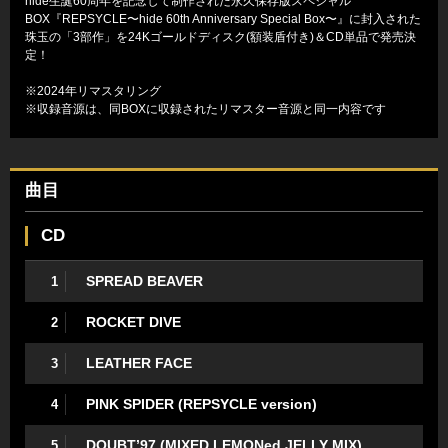
hide生誕60周年を記念して制作された永久保存版スペシャル
BOX『REPSYCLE〜hide 60th Anniversary Special Box〜』に封入された
珠玉の「3部作」を24Kゴールドディスク(額装盾付き)＆CD単品で発売決
定！
※2024年リマスタリング
※収録音源は、同BOXに収録されたリマスター音源と同一内容です
曲目
CD
SPREAD BEAVER
1
ROCKET DIVE
2
LEATHER FACE
3
PINK SPIDER (REPSYCLE version)
4
DOUBT’97 (MIXED LEMONed JELLY MIX)
5