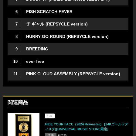
FISH SCRATCH FEVER
6
子 ギャル (REPSYCLE version)
7
HURRY GO ROUND (REPSYCLE version)
8
BREEDING
9
ever free
10
PINK CLOUD ASSEMBLY (REPSYCLE version)
11
関連商品
CD
HIDE YOUR FACE（2024 Remaster） [24Kゴールドデ
ィスク][UNIVERSAL MUSIC STORE限定]
付 属
額装盾