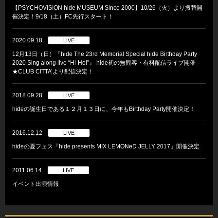
【PSYCHOVISION hide MUSEUM Since 2000】10/26（火）より振替開
催決定！9/18（土）FC先行スタート！
2020.09.18
LIVE
12月13日（日）『hide The 23rd Memorial Special hide Birthday Party
2020 Sing along live “Hi-Ho!”』 hide初の無観客・有料配信ライブ開催
★CLUB CITTA’より配信決定！
2018.09.28
LIVE
hideの誕生日である１２月１３日に、今年もBirthday Party開催決定！
2016.12.12
LIVE
hideの夏フェス『hide presents MIX LEMONeD JELLY 2017』開催決定
2011.06.14
LIVE
イベント出演情報