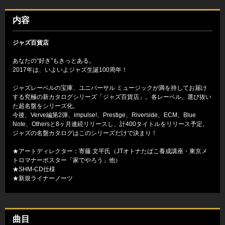
内容
ジャズ百貨店
あなたの“好き”もきっとある。
2017年は、いよいよジャズ生誕100周年！
ジャズレーベルの宝庫、ユニバーサル ミュージックが満を持してお届け
する究極の新カタログシリーズ「ジャズ百貨店」。各レーベル、選び抜い
た超名盤をシリーズ化。
今後、Verve編第2弾、impulse!、Prestige、Riverside、ECM、Blue
Note、Othersと8ヶ月連続リリースし、計400タイトルをリリース予定。
ジャズの名盤カタログはこのシリーズだけで決まり！
★アートディレクター：寄藤 文平氏（JTオトナたばこ養成講座・東京メ
トロマナーポスター「家でやろう」他）
★SHM-CD仕様
★新規ライナーノーツ
曲目