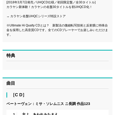
[2018年3月7日発売／UHQCD仕様／初回限定盤／全30タイトル]
カラヤン新体験！カラヤンの名盤30タイトルを初UHQCD化！
→
カラヤン名盤UHQCシリーズ特設ストア
※Ultimate Hi Qualty CDとは？ 新製法の微細転写技術と反射膜に特殊合
金を採用した高音質CDです。全てのCDプレーヤーでお楽しみいただけま
す。
特典
曲目
［C D］
ベートーヴェン：ミサ・ソレムニス ニ長調 作品123
主よ、あわれみたまえ
1