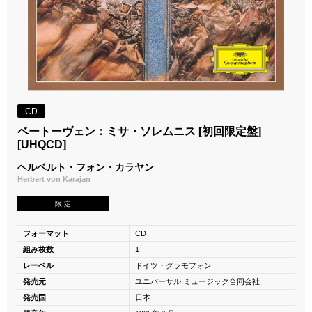
CD
ベートーヴェン：ミサ・ソレムニス [初回限定盤]
[UHQCD]
ヘルベルト・フォン・カラヤン
Herbert von Karajan
限 定
フォーマット
CD
組み枚数
1
レーベル
ドイツ・グラモフォン
発売元
ユニバーサル ミュージック合同会社
発売国
日本