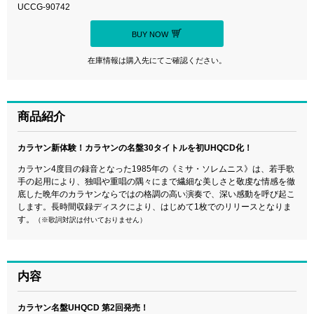
UCCG-90742
BUY NOW
在庫情報は購入先にてご確認ください。
商品紹介
カラヤン新体験！カラヤンの名盤30タイトルを初UHQCD化！
カラヤン4度目の録音となった1985年の《ミサ・ソレムニス》は、若手歌
手の起用により、独唱や重唱の隅々にまで繊細な美しさと敬虔な情感を徹
底した晩年のカラヤンならではの格調の高い演奏で、深い感動を呼び起こ
します。長時間収録ディスクにより、はじめて1枚でのリリースとなりま
す。
（※歌詞対訳は付いておりません）
内容
カラヤン名盤UHQCD 第2回発売！