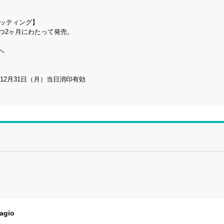
カッティング】
つ2ヶ月にわたって発売。
へ
年12月31日（月）当日消印有効
agio