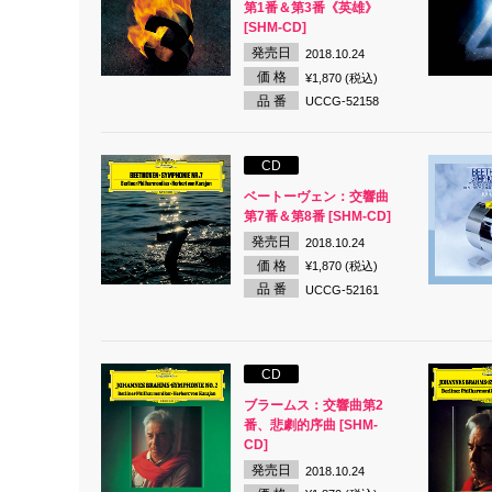
第1番＆第3番《英雄》
[SHM-CD]
発売日
2018.10.24
価 格
¥1,870 (税込)
品 番
UCCG-52158
CD
ベートーヴェン：交響曲
第7番＆第8番 [SHM-CD]
発売日
2018.10.24
価 格
¥1,870 (税込)
品 番
UCCG-52161
CD
ブラームス：交響曲第2
番、悲劇的序曲 [SHM-
CD]
発売日
2018.10.24