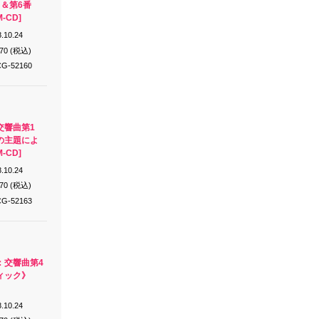
＆第6番
-CD]
.10.24
870 (税込)
G-52160
交響曲第1
の主題によ
-CD]
.10.24
870 (税込)
G-52163
：交響曲第4
ィック》
.10.24