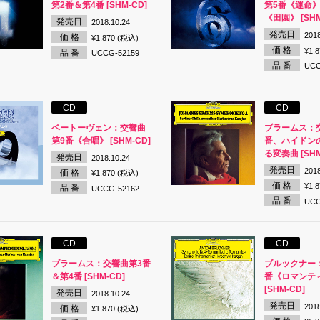
第2番＆第4番 [SHM-CD]
第5番《運命》
《田園》 [SHM
発売日
2018.10.24
発売日
2018
価 格
¥1,870 (税込)
価 格
¥1,
品 番
UCCG-52159
品 番
UCC
CD
CD
ベートーヴェン：交響曲
ブラームス：
第9番《合唱》 [SHM-CD]
番、ハイドン
る変奏曲 [SHM
発売日
2018.10.24
発売日
2018
価 格
¥1,870 (税込)
価 格
¥1,
品 番
UCCG-52162
品 番
UCC
CD
CD
ブラームス：交響曲第3番
ブルックナー
＆第4番 [SHM-CD]
番《ロマンテ
[SHM-CD]
発売日
2018.10.24
発売日
2018
価 格
¥1,870 (税込)