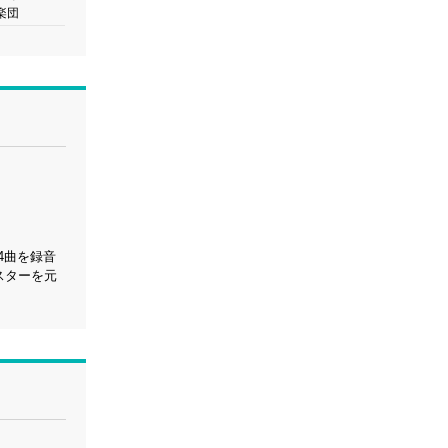
楽団
4曲を録音
スターを元