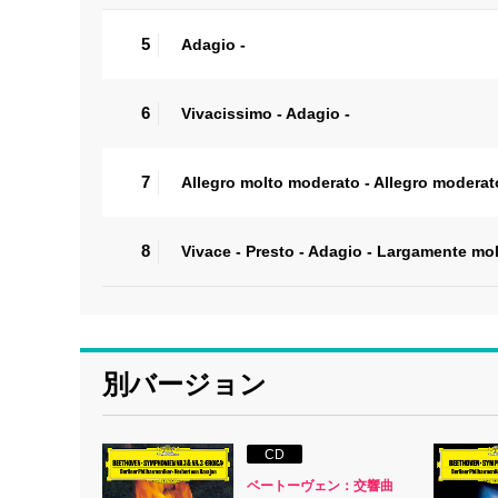
5
Adagio -
6
Vivacissimo - Adagio -
7
Allegro molto moderato - Allegro moderat
8
Vivace - Presto - Adagio - Largamente mol
別バージョン
CD
ベートーヴェン：交響曲