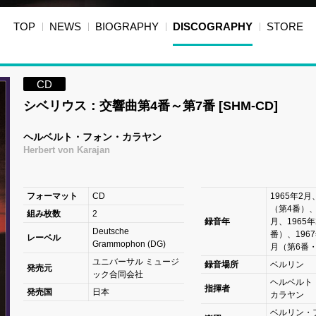
TOP
NEWS
BIOGRAPHY
DISCOGRAPHY
STORE
CD
シベリウス：交響曲第4番～第7番 [SHM-CD]
ヘルベルト・フォン・カラヤン
Herbert von Karajan
フォーマット
CD
1965年2
（第4番）、
組み枚数
2
録音年
月、1965
Deutsche
番）、196
レーベル
Grammophon (DG)
月（第6番
ユニバーサル ミュージ
録音場所
ベルリン
発売元
ック合同会社
ヘルベルト
指揮者
発売国
日本
カラヤン
ベルリン・