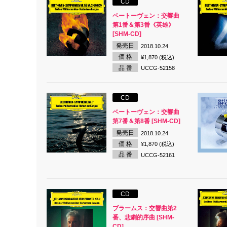
CD
ベートーヴェン：交響曲
第1番＆第3番《英雄》
[SHM-CD]
発売日
2018.10.24
価 格
¥1,870 (税込)
品 番
UCCG-52158
CD
ベートーヴェン：交響曲
第7番＆第8番 [SHM-CD]
発売日
2018.10.24
価 格
¥1,870 (税込)
品 番
UCCG-52161
CD
ブラームス：交響曲第2
番、悲劇的序曲 [SHM-
CD]