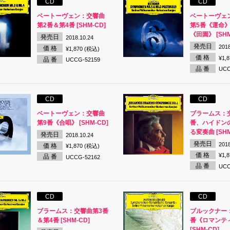
CD
CD
ベートーヴェン：交響曲
ベートーヴェ
第2番＆第4番 [SHM-CD]
第5番《運命》
《田園》 [SHM
発売日
2018.10.24
発売日
2018
価 格
¥1,870 (税込)
価 格
¥1,
品 番
UCCG-52159
品 番
UCC
CD
CD
ベートーヴェン：交響曲
ブラームス：
第9番《合唱》 [SHM-CD]
番、ハイドン
る変奏曲 [SHM
発売日
2018.10.24
発売日
2018
価 格
¥1,870 (税込)
価 格
¥1,
品 番
UCCG-52162
品 番
UCC
CD
CD
ブラームス：交響曲第3番
ブルックナー
＆第4番 [SHM-CD]
番《ロマンテ
[SHM-CD]