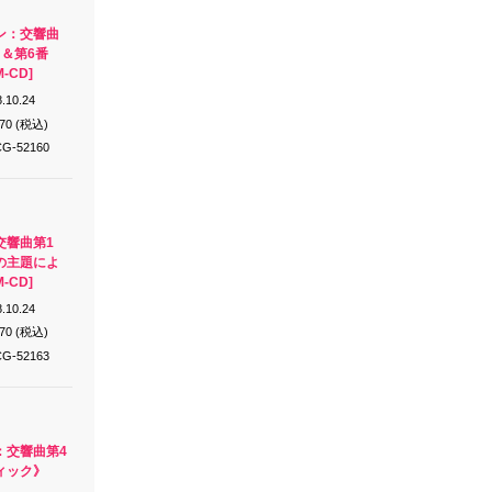
ン：交響曲
＆第6番
-CD]
.10.24
870 (税込)
G-52160
交響曲第1
の主題によ
-CD]
.10.24
870 (税込)
G-52163
：交響曲第4
ィック》