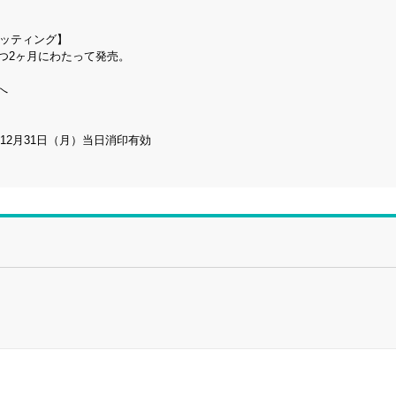
カッティング】
つ2ヶ月にわたって発売。
へ
年12月31日（月）当日消印有効