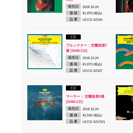
発売日
2018.10.24
価 格
¥1,870 (税込)
品 番
UCCG-52164
CD
ブルックナー：交響曲第7
番 [SHM-CD]
発売日
2018.10.24
価 格
¥1,870 (税込)
品 番
UCCG-52167
CD
マーラー： 交響曲第9番
[SHM-CD]
発売日
2018.10.24
価 格
¥2,530 (税込)
品 番
UCCG-52170/1