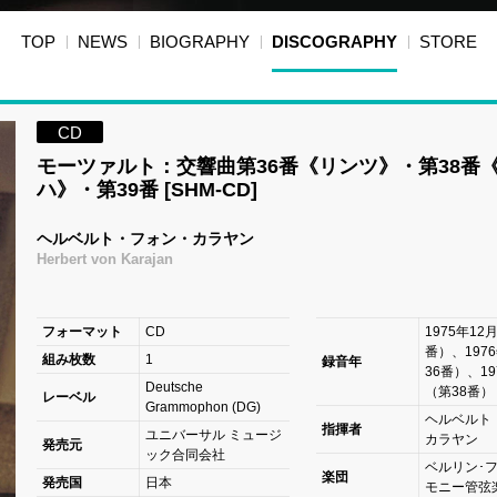
TOP
NEWS
BIOGRAPHY
DISCOGRAPHY
STORE
CD
モーツァルト：交響曲第36番《リンツ》・第38番
ハ》・第39番 [SHM-CD]
ヘルベルト・フォン・カラヤン
Herbert von Karajan
フォーマット
CD
1975年12
番）、197
組み枚数
1
録音年
36番）、19
Deutsche
（第38番）
レーベル
Grammophon (DG)
ヘルベルト
指揮者
ユニバーサル ミュージ
カラヤン
発売元
ック合同会社
ベルリン･
楽団
発売国
日本
モニー管弦