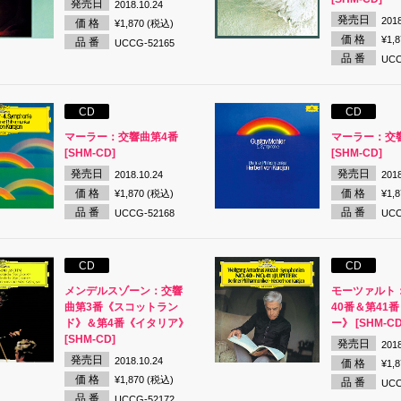
発売日
2018.10.24
発売日
2018
価 格
¥1,870 (税込)
価 格
¥1,
品 番
UCCG-52165
品 番
UCC
CD
CD
マーラー：交響曲第4番
マーラー：交
[SHM-CD]
[SHM-CD]
発売日
発売日
2018.10.24
2018
価 格
価 格
¥1,870 (税込)
¥1,
品 番
品 番
UCCG-52168
UCC
CD
CD
メンデルスゾーン：交響
モーツァルト
曲第3番《スコットラン
40番＆第41
ド》＆第4番《イタリア》
ー》 [SHM-CD
[SHM-CD]
発売日
2018
発売日
2018.10.24
価 格
¥1,
価 格
¥1,870 (税込)
品 番
UCC
品 番
UCCG-52172