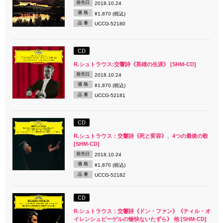
発売日
2018.10.24
価 格
¥1,870 (税込)
品 番
UCCG-52180
CD
R.シュトラウス:交響詩《英雄の生涯》 [SHM-CD]
発売日
2018.10.24
価 格
¥1,870 (税込)
品 番
UCCG-52181
CD
R.シュトラウス：交響詩《死と変容》、4つの最後の歌
[SHM-CD]
発売日
2018.10.24
価 格
¥1,870 (税込)
品 番
UCCG-52182
CD
R.シュトラウス：交響詩《ドン・ファン》《ティル・オ
イレンシュピーゲルの愉快ないたずら》 他 [SHM-CD]