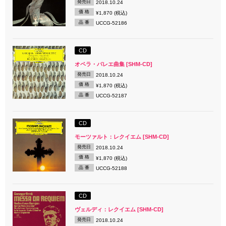
発売日
2018.10.24
価 格
¥1,870 (税込)
品 番
UCCG-52186
CD
オペラ・バレエ曲集 [SHM-CD]
発売日
2018.10.24
価 格
¥1,870 (税込)
品 番
UCCG-52187
CD
モーツァルト：レクイエム [SHM-CD]
発売日
2018.10.24
価 格
¥1,870 (税込)
品 番
UCCG-52188
CD
ヴェルディ：レクイエム [SHM-CD]
発売日
2018.10.24