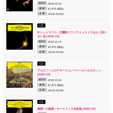
発売日
2018.10.24
価 格
¥1,870 (税込)
品 番
UCCG-52183
CD
R.シュトラウス：交響詩《ツァラトゥストラはかく語り
き》他 [SHM-CD]
発売日
2018.11.14
価 格
¥1,870 (税込)
品 番
UCCG-52184
CD
アルビノーニのアダージョ／パッヘルベルのカノン
[SHM-CD]
発売日
2018.10.24
価 格
¥1,870 (税込)
品 番
UCCG-52185
CD
舞踏への勧誘～オーケストラ名曲集 [SHM-CD]