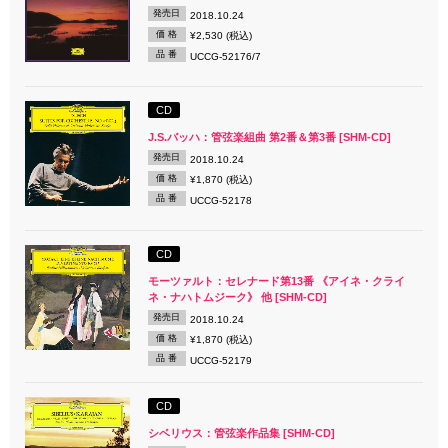
発売日
2018.10.24
価 格
¥2,530 (税込)
品 番
UCCG-52176/7
CD
J.S.バッハ：管弦楽組曲 第2番＆第3番 [SHM-CD]
発売日
2018.10.24
価 格
¥1,870 (税込)
品 番
UCCG-52178
CD
モーツァルト：セレナード第13番 《アイネ・クライ
ネ・ナハトムジーク》 他 [SHM-CD]
発売日
2018.10.24
価 格
¥1,870 (税込)
品 番
UCCG-52179
CD
シベリウス：管弦楽作品集 [SHM-CD]