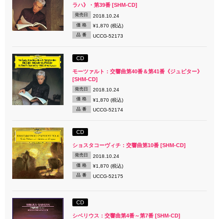
ラハ》・第39番 [SHM-CD]
発売日
2018.10.24
価 格
¥1,870 (税込)
品 番
UCCG-52173
CD
モーツァルト：交響曲第40番＆第41番《ジュピター》
[SHM-CD]
発売日
2018.10.24
価 格
¥1,870 (税込)
品 番
UCCG-52174
CD
ショスタコーヴィチ：交響曲第10番 [SHM-CD]
発売日
2018.10.24
価 格
¥1,870 (税込)
品 番
UCCG-52175
CD
シベリウス：交響曲第4番～第7番 [SHM-CD]