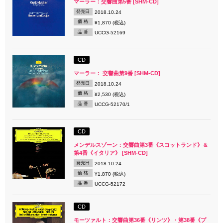
マーラー：交響曲第5番 [SHM-CD]
発売日
2018.10.24
価 格
¥1,870 (税込)
品 番
UCCG-52169
CD
マーラー： 交響曲第9番 [SHM-CD]
発売日
2018.10.24
価 格
¥2,530 (税込)
品 番
UCCG-52170/1
CD
メンデルスゾーン：交響曲第3番《スコットランド》＆
第4番《イタリア》 [SHM-CD]
発売日
2018.10.24
価 格
¥1,870 (税込)
品 番
UCCG-52172
CD
モーツァルト：交響曲第36番《リンツ》・第38番《プ