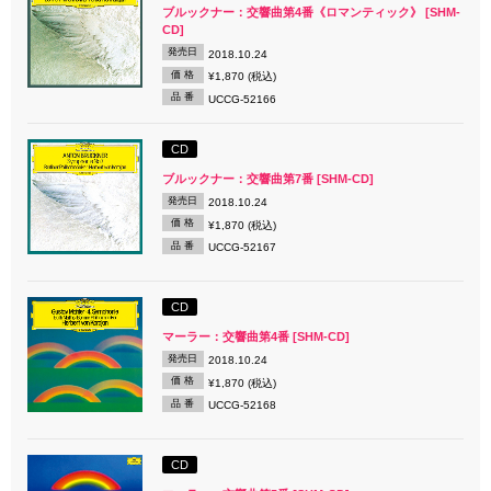
ブルックナー：交響曲第4番《ロマンティック》 [SHM-
CD]
発売日
2018.10.24
価 格
¥1,870 (税込)
品 番
UCCG-52166
CD
ブルックナー：交響曲第7番 [SHM-CD]
発売日
2018.10.24
価 格
¥1,870 (税込)
品 番
UCCG-52167
CD
マーラー：交響曲第4番 [SHM-CD]
発売日
2018.10.24
価 格
¥1,870 (税込)
品 番
UCCG-52168
CD