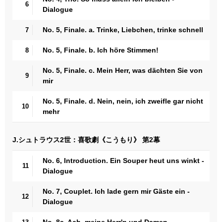
6
Dialogue
No. 5, Finale. a. Trinke, Liebchen, trinke schnell
7
No. 5, Finale. b. Ich höre Stimmen!
8
No. 5, Finale. c. Mein Herr, was dächten Sie von
9
mir
No. 5, Finale. d. Nein, nein, ich zweifle gar nicht
10
mehr
J.シュトラウス2世：喜歌劇《こうもり》 第2幕
No. 6, Introduction. Ein Souper heut uns winkt -
11
Dialogue
No. 7, Couplet. Ich lade gern mir Gäste ein -
12
Dialogue
No. 8a, Ach, meine Herr'n und Damen