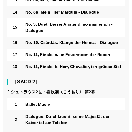
13
No. 8b, Mein Herr Marquis - Dialogue
14
No. 9, Duet. Dieser Anstand, so manierlich -
15
Dialogue
No. 10, Csárdás. Klänge der Heimat - Dialogue
16
No. 11, Finale. a. Im Feuerstrom der Reben
17
No. 11, Finale. b. Herr, Chevalier, ich grüsse Sie!
18
［SACD 2］
J.シュトラウス2世：喜歌劇《こうもり》 第2幕
Ballet Music
1
Dialogue. Durchlaucht, seine Majestät der
2
Kaiser ist am Telefon