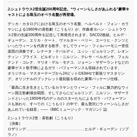
J.シュトラウス2世生誕200周年記念。“ウィーンらしさがあふれる”豪華キ
ャストによる珠玉のオペラ名盤が再登場。
デッカ・カタログにおける珠玉のオペラ名盤、ヘルベルト・フォン・カラ
ヤンによる1960年の喜歌劇《こうもり》が、作曲者ヨハン・シュトラウ
ス2世の生誕200周年を記念して再発売されます。SACD2枚組。ヒルデ・
ギューデン、エリカ・ケート、ヴァルター・ベリー、エーリヒ・クンツと
いったウィーンを代表する歌手、そしてウィーン・フィルハーモニー管弦
楽団の演奏です。レナータ・テバルディ、ユッシ・ビョルリング、レオン
ティン・プライス、ビルギット・ニルソン、テレサ・ベルガンサ、フェル
ナンド・コレナ、マリオ・デル・モナコ、ジョーン・サザーランドなどの
豪華ゲスト歌手陣によるガラ・パフォーマンスも収録されています。
オリジナル・マスターテープから24ビット/192kHzで新規リマスタリン
グ。オリジナルのブックレット復刻版を収めた豪華パッケージ仕様。
「最高に生き生きとしているカラヤンとウィーン・フィルに魅力的なウィ
ーン国立歌劇場合唱団、そしてさらにビョルリング、ニルソン、サザーラ
ンドといった1950年代のデッカのスターたちによるガラ・パフォーマン
スも加わり、すべての《こうもり》の中で、最も贅沢にウィーンらしさが
あふれている録音」――《BBCミュージック・マガジン》誌
J.シュトラウス2世：喜歌劇《こうもり》
［演奏］
ロザリンデ…………………………………………ヒルデ・ギューデン（ソプ
ラノ）