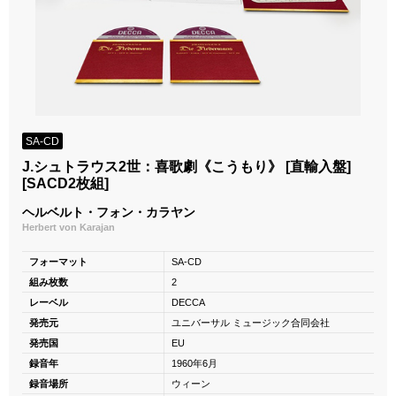
SA-CD
J.シュトラウス2世：喜歌劇《こうもり》 [直輸入盤]
[SACD2枚組]
ヘルベルト・フォン・カラヤン
Herbert von Karajan
フォーマット
SA-CD
組み枚数
2
レーベル
DECCA
発売元
ユニバーサル ミュージック合同会社
発売国
EU
録音年
1960年6月
録音場所
ウィーン