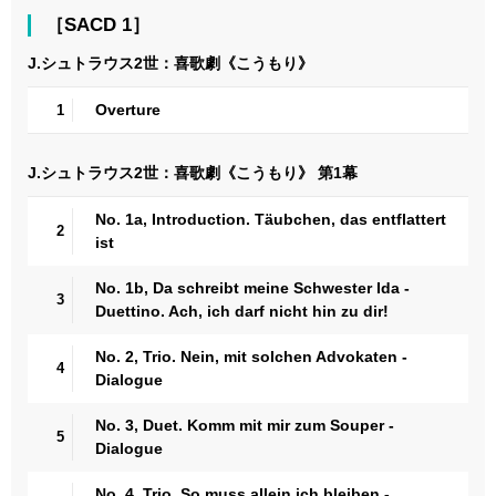
［SACD 1］
J.シュトラウス2世：喜歌劇《こうもり》
Overture
1
J.シュトラウス2世：喜歌劇《こうもり》 第1幕
No. 1a, Introduction. Täubchen, das entflattert
2
ist
No. 1b, Da schreibt meine Schwester Ida -
3
Duettino. Ach, ich darf nicht hin zu dir!
No. 2, Trio. Nein, mit solchen Advokaten -
4
Dialogue
No. 3, Duet. Komm mit mir zum Souper -
5
Dialogue
No. 4, Trio. So muss allein ich bleiben -