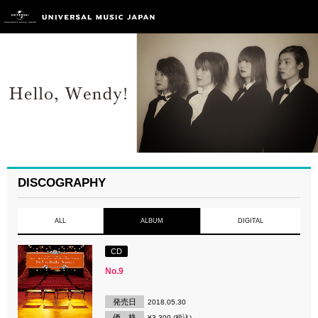
DISCOGRAPHY
ALL
ALBUM
DIGITAL
CD
No.9
発売日
2018.05.30
価 格
¥3,300 (税込)