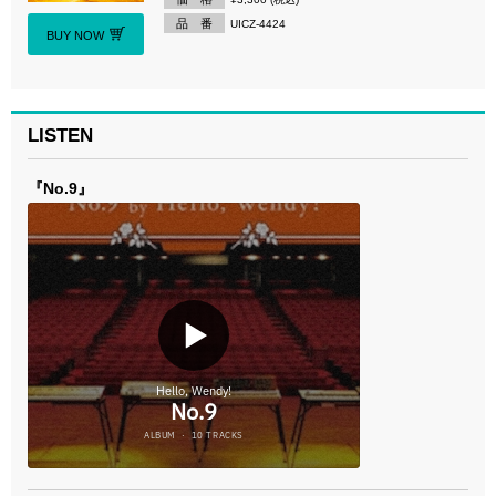
品 番
UICZ-4424
BUY NOW
LISTEN
『No.9』