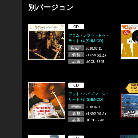
別バージョン
CD
フロム・レフト・トゥ・
ライト +4 [SHM-CD]
発売日
2018.07.11
価 格
¥1,650 (税込)
品 番
UCCU-5845
CD
アット・ベイズン・スト
リート +8 [SHM-CD]
発売日
2018.07.11
価 格
¥1,650 (税込)
品 番
UCCU-5848