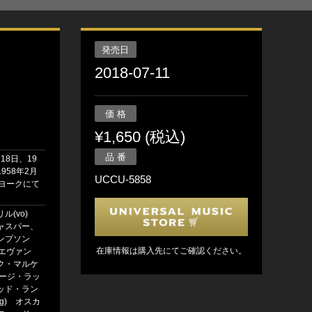
発売日
2018-07-11
価 格
¥1,650 (税込)
品 番
月18日、19
958年2月
UCCU-5858
ーヨークにて
ル(vo)
ャスパー、
ンプソン
在庫情報は購入先にてご確認ください。
・エヴァン
ク・マルケ
ョージ・ラッ
ッド・ラン
g) オスカ