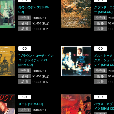
CD
CD
雨の日のジャズ [SHM-
グランド・エ
CD]
ー [SHM-CD]
発売日
発売日
2018.07.11
2018
価 格
価 格
¥1,650 (税込)
¥1,
品 番
品 番
UCCU-5852
UCC
CD
CD
"ブラウン・ローチ・イン
メル・トーメ
コーポレイテッド +3
グス・シュー
[SHM-CD]
レイ [SHM-CD
発売日
発売日
2018.07.11
2018
価 格
価 格
¥1,650 (税込)
¥1,
品 番
品 番
UCCU-5855
UCC
CD
CD
ズート [SHM-CD]
ハウス・オブ
イツ [SHM-CD
発売日
2018.07.11