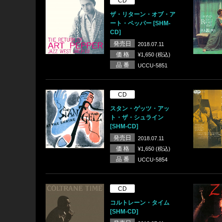
CD
ザ・リターン・オブ・ア
ート・ペッパー [SHM-
CD]
発売日
2018.07.11
価 格
¥1,650 (税込)
品 番
UCCU-5851
CD
スタン・ゲッツ・アッ
ト・ザ・シュライン
[SHM-CD]
発売日
2018.07.11
価 格
¥1,650 (税込)
品 番
UCCU-5854
CD
コルトレーン・タイム
[SHM-CD]