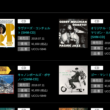
CD
CD
ラヴァーズ・コンチェル
オリジナル・
ト [SHM-CD]
マリガン・カ
[SHM-CD]
発売日
2018.07.11
発売日
2018
価 格
¥1,650 (税込)
価 格
¥1,
品 番
UCCU-5846
品 番
UCC
CD
CD
キャノンボールズ・ボサ
ゴー・マン！ [
ノバ [SHM-CD]
発売日
2018
発売日
2018.07.11
価 格
¥1,
価 格
¥1,650 (税込)
品 番
UCC
品 番
UCCU-5849