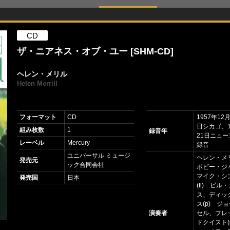
CD
ザ・ニアネス・オブ・ユー [SHM-CD]
ヘレン・メリル
Helen Merrill
フォーマット
CD
1957年12
日シカゴ、1
組み枚数
1
録音年
21日ニュ
レーベル
Mercury
録音
ユニバーサル ミュージ
ヘレン・メリ
発売元
ック合同会社
ボビー・ジ
マイク・シ
発売国
日本
(fl) ビル
ス、ディッ
ス(p) ジ
演奏者
セル、フレ
ドクイスト(