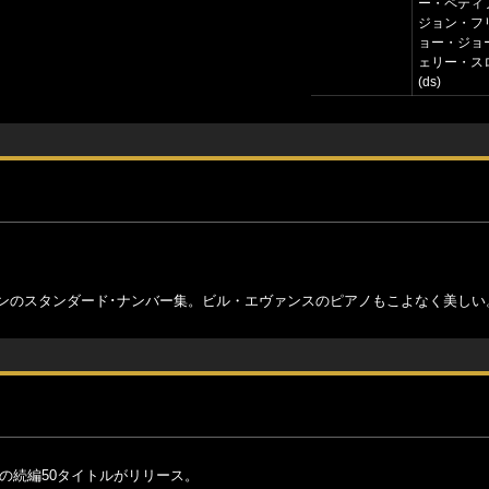
ー・ペティ
ジョン・フリ
ョー・ジョ
ェリー・ス
(ds)
レンのスタンダード･ナンバー集。ビル・エヴァンスのピアノもこよなく美しい
の続編50タイトルがリリース。