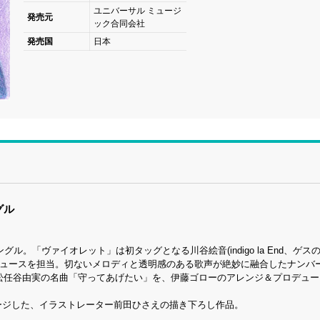
ユニバーサル ミュージ
発売元
ック合同会社
発売国
日本
グル
ル。「ヴァイオレット」は初タッグとなる川谷絵音(indigo la End、ゲス
プロデュースを担当。切ないメロディと透明感のある歌声が絶妙に融合したナンバ
た松任谷由実の名曲「守ってあげたい」を、伊藤ゴローのアレンジ＆プロデュ
ージした、イラストレーター前田ひさえの描き下ろし作品。