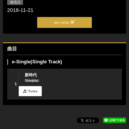
発売日
2018-11-21
BUY NOW
曲目
e-Single(Single Track)
新時代
Shinjidai
1