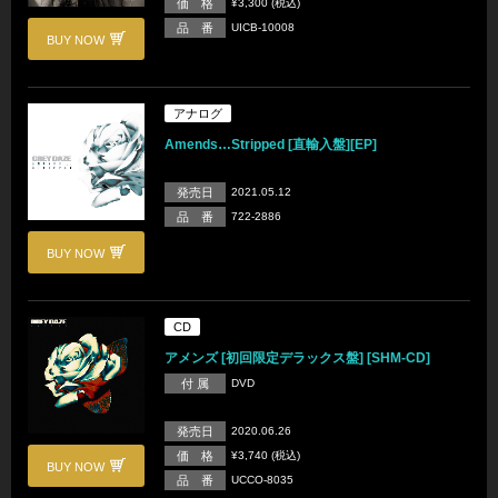
価 格
¥3,300 (税込)
品 番
UICB-10008
BUY NOW
アナログ
Amends…Stripped [直輸入盤][EP]
発売日
2021.05.12
品 番
722-2886
BUY NOW
CD
アメンズ [初回限定デラックス盤] [SHM-CD]
付 属
DVD
発売日
2020.06.26
価 格
¥3,740 (税込)
BUY NOW
品 番
UCCO-8035