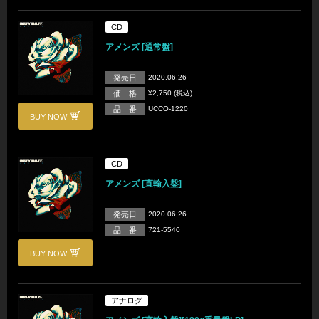
CD
アメンズ [通常盤]
発売日
2020.06.26
価 格
¥2,750 (税込)
品 番
UCCO-1220
BUY NOW
CD
アメンズ [直輸入盤]
発売日
2020.06.26
品 番
721-5540
BUY NOW
アナログ