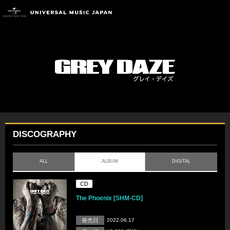
DISCOGRAPHY
ALL
ALBUM
DIGITAL
CD
The Phoenix [SHM-CD]
発売日
2022.06.17