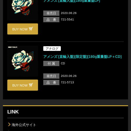
アメンズ [直輸入盤][180g重量盤LP]
発売日
2020.06.26
品 番
721-5541
BUY NOW
アナログ
アメンズ [直輸入盤][限定盤][180g重量盤LP＋CD]
付 属
CD
発売日
2020.06.26
品 番
721-5713
BUY NOW
LINK
海外公式サイト