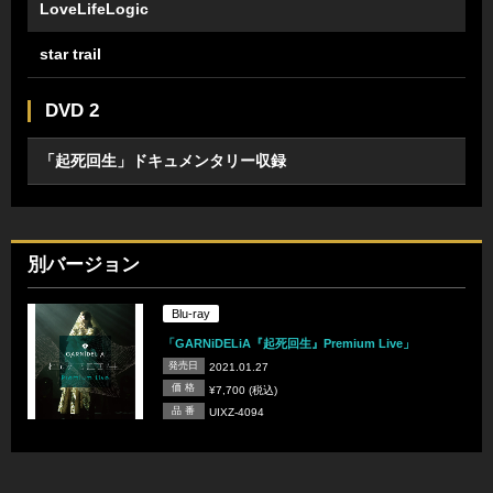
LoveLifeLogic
star trail
DVD 2
「起死回生」ドキュメンタリー収録
別バージョン
Blu-ray
「GARNiDELiA『起死回生』Premium Live」
発売日
2021.01.27
価 格
¥7,700 (税込)
品 番
UIXZ-4094