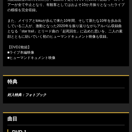
アーが全て中止となり、有観客としてはおよそ10か月振りとなったライブ
の模様を完全収録。
また、メイリアとtokuが歩んで来た10年間、そして新たな10年を歩み出
している二人が、激動となった2020年を振り返りながらアルバム収録曲
となる「star trail」とリード曲の「起死回生」に込めた思いを、二人の素
顔とともに紡いでいく初のヒューマンドキュメント映像も収録。
【DVD2枚組】
■ライブ本編映像
■ヒューマンドキュメント映像
特典
封入特典：フォトブック
曲目