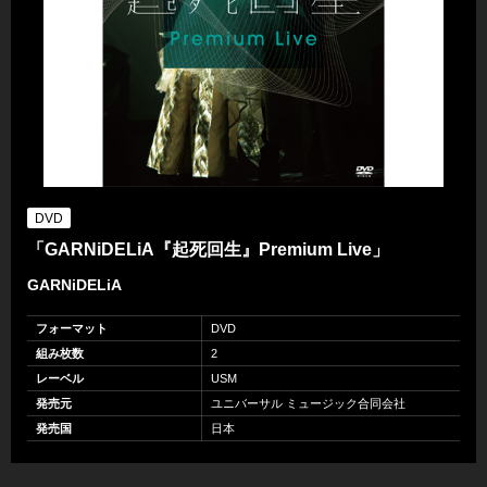
DVD
「GARNiDELiA『起死回生』Premium Live」
GARNiDELiA
フォーマット
DVD
組み枚数
2
レーベル
USM
発売元
ユニバーサル ミュージック合同会社
発売国
日本