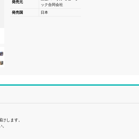
発売元
ック合同会社
発売国
日本
をお届けします。
い。