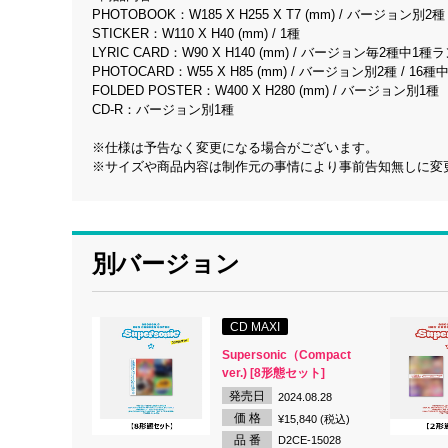
PHOTOBOOK：W185 X H255 X T7 (mm) / バージョン別2種 /
STICKER：W110 X H40 (mm) / 1種
LYRIC CARD：W90 X H140 (mm) / バージョン毎2種中1種ラ
PHOTOCARD：W55 X H85 (mm) / バージョン別2種 / 1
FOLDED POSTER：W400 X H280 (mm) / バージョン別1種
CD-R：バージョン別1種
※仕様は予告なく変更になる場合がございます。
※サイズや商品内容は制作元の事情により事前告知無しに変
別バージョン
CD MAXI
Supersonic（Compact
ver.) [8形態セット]
発売日
2024.08.28
価 格
¥15,840 (税込)
品 番
D2CE-15028