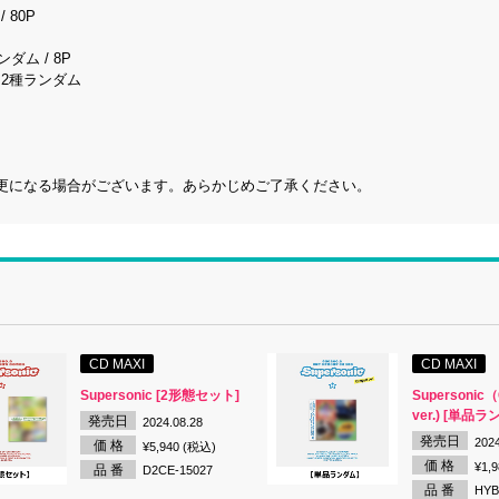
 80P
ンダム / 8P
6種中2種ランダム
更になる場合がございます。あらかじめご了承ください。
CD MAXI
CD MAXI
Supersonic [2形態セット]
Supersonic
ver.) [単品ラ
発売日
2024.08.28
発売日
2024
価 格
¥5,940 (税込)
価 格
¥1,
品 番
D2CE-15027
品 番
HYB