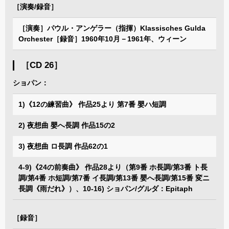
［演奏/録音］
［演奏］パウル・アンゲラー（指揮）Klassisches Gulda
Orchester［録音］1960年10月－1961年、ウィーン
［CD 26］
ショパン：
1)《12の練習曲》 作品25より 第7番 嬰ハ短調
2) 夜想曲 嬰へ長調 作品15の2
3) 夜想曲 ロ長調 作品62の1
4-9)《24の前奏曲》 作品28より（第9番 ホ長調/第3番 ト長
調/第4番 ホ短調/第7番 イ長調/第13番 嬰へ長調/第15番 変ニ
長調《雨だれ》）、10-16) ショパン/グルダ：Epitaph
［録音］