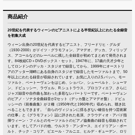
商品紹介
20世紀を代表するウィーンのピアニストによる半世紀以上にわたる全録音
を初集大成
ウィーン出身の20世紀を代表するピアニスト、フリードリヒ・グルダ
（1930-2000）がドイツ・グラモフォン、アマデオ、デッカ、フィリップ
ス、アコールなどのレーベルに残した全録音が初めてまとめて発売されま
す。84枚組CD＋DVDボックス・セット。1947年に、17歳の天才少年と
してロンドンのデッカ・スタジオで録音してから、1999年にオーストリ
アのアッター湖畔にある自身のスタジオで録音したモーツァルトまで、50
年以上にわたる録音が収録されています。お気に入りのJ.S.バッハ、モー
ツァルト、ベートーヴェンをはじめ、ショパン、シューベルト、シューマ
ン、ドビュッシー、ラヴェル、R.シュトラウス、プロコフィエフ、さらに
ジャズ録音や自作曲も加わった多彩なレパートリーです。ベートーヴェン
のピアノ・ソナタ全曲録音が2セット（デッカ盤とアマデオ盤）、ドビュ
ッシーの《前奏曲集》が２種（1950年代と1960年代）収められ、聴き比
べることもできます。「自らのヴィジョンに揺るぎない確信を持つ芸術家
の仕事」と《グラモフォン》誌に評された名演、クラウディオ・アバド指
揮ウィーン・フィルとのモーツァルトのピアノ協奏曲の録音も収録されて
います。そしてアバドの他、ウルスラ・アンダース、エイドリアン・ボー
ルト、チック・コリア、ピエール・フルニエ、ヒルデ・ギューデン、ロリ