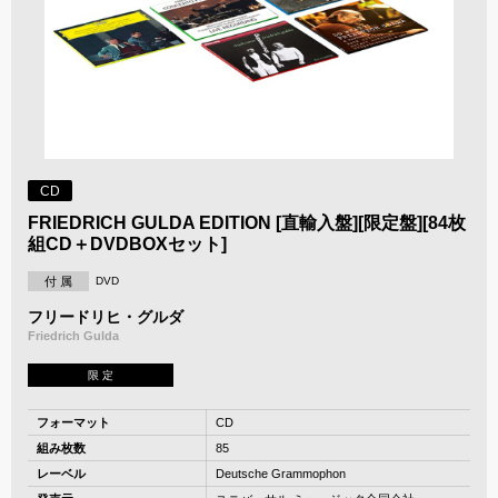
CD
FRIEDRICH GULDA EDITION [直輸入盤][限定盤][84枚
組CD＋DVDBOXセット]
付 属
DVD
フリードリヒ・グルダ
Friedrich Gulda
限 定
フォーマット
CD
組み枚数
85
レーベル
Deutsche Grammophon