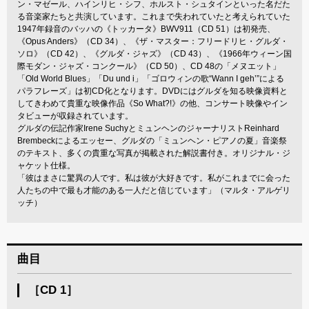
ン・マゼール、ハインリヒ・シフ、ホルスト・シュタインといった名だた
る音楽家たちと共演しています。これまで失われていたと考えられていた
1947年録音のバッハの《トッカータ》BWV911（CD 51）は初発売、
《Opus Anders》（CD 34）、《ザ・マスター：フリードリヒ・グルダ・
ソロ》（CD 42）、《グルダ・ジャズ》（CD 43）、《1966年ウィーン国
際モダン・ジャズ・コンクール》（CD 50）、CD 48の「メヌエット」
「Old World Blues」「Du und i」「ゴロウィンの歌“Wann I geh’”による
パラフレーズ」は初CD化となります。DVDにはグルダを知る映像資料と
してきわめて貴重な映像作品《So What?!》の他、コンサート映像やイン
タビューが収録されています。
グルダの伝記作家Irene SuchyとミュンヘンのジャーナリストReinhard
Brembeckによるエッセー、グルダの「ミュンヘン・ピアノの夏」音楽祭
のテキスト、多くの貴重な写真が掲載された解説書付き。オリジナル・ジ
ャケット仕様。
「彼はまさに驚異の人です。私は彼が大好きです。私がこれまでに会った
人たちの中で最も才能のある一人だと信じています」（マルタ・アルゲリ
ッチ）
曲目
［CD 1］