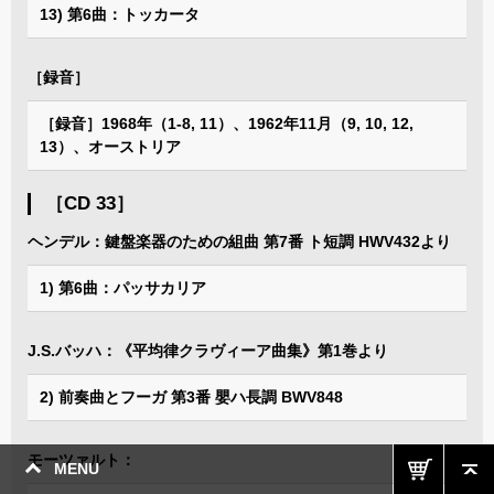
13) 第6曲：トッカータ
［録音］
［録音］1968年（1-8, 11）、1962年11月（9, 10, 12,
13）、オーストリア
［CD 33］
ヘンデル：鍵盤楽器のための組曲 第7番 ト短調 HWV432より
1) 第6曲：パッサカリア
J.S.バッハ：《平均律クラヴィーア曲集》第1巻より
2) 前奏曲とフーガ 第3番 嬰ハ長調 BWV848
モーツァルト：
MENU