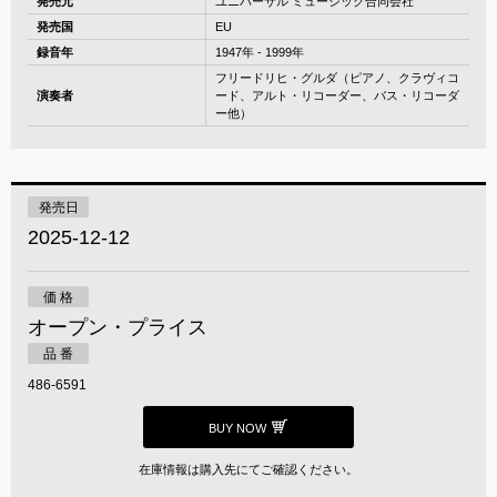
発売元
ユニバーサル ミュージック合同会社
発売国
EU
録音年
1947年 - 1999年
フリードリヒ・グルダ（ピアノ、クラヴィコ
演奏者
ード、アルト・リコーダー、バス・リコーダ
ー他）
発売日
2025-12-12
価 格
オープン・プライス
品 番
486-6591
BUY NOW
在庫情報は購入先にてご確認ください。