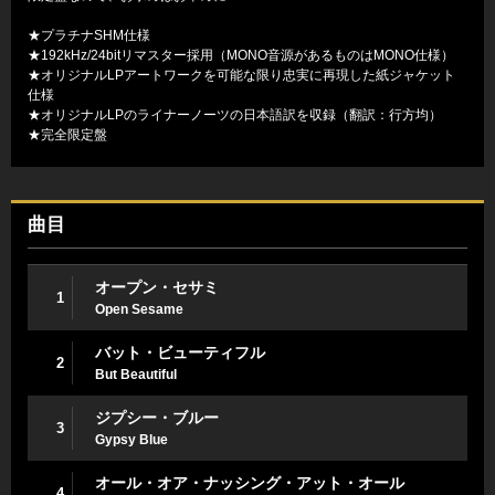
★プラチナSHM仕様
★192kHz/24bitリマスター採用（MONO音源があるものはMONO仕様）
★オリジナルLPアートワークを可能な限り忠実に再現した紙ジャケット
仕様
★オリジナルLPのライナーノーツの日本語訳を収録（翻訳：行方均）
★完全限定盤
曲目
オープン・セサミ
1
Open Sesame
バット・ビューティフル
2
But Beautiful
ジプシー・ブルー
3
Gypsy Blue
オール・オア・ナッシング・アット・オール
4