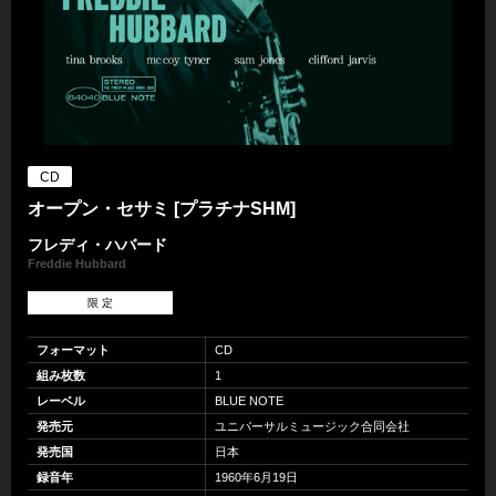
CD
オープン・セサミ [プラチナSHM]
フレディ・ハバード
Freddie Hubbard
限 定
フォーマット
CD
組み枚数
1
レーベル
BLUE NOTE
発売元
ユニバーサルミュージック合同会社
発売国
日本
録音年
1960年6月19日