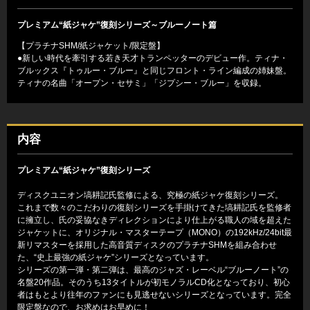
プレミアム“紙ジャケ”復刻シリーズ～ブルーノート篇
【プラチナSHM/紙ジャケット/限定盤】
●新しい時代を牽引する若き天才トランペッターのデビュー作。ティナ・
ブルックス『トゥルー・ブルー』と同じフロント・ライン編成の姉妹盤。
ティナの名曲「オープン・セサミ」「ジプシー・ブルー」を収録。
内容
プレミアム“紙ジャケ”復刻シリーズ
ディスクユニオン塙耕記氏監修による、究極の紙ジャケ復刻シリーズ。
これまで数々のこだわりの復刻シリーズを手掛けてきた塙耕記氏を監修者
に擁立し、氏の妥協なきディレクションにより仕上がる職人の域を超えた
ジャケットに、オリジナル・マスターテープ（MONO）の192kHz/24bit最
新リマスターを採用した高音質ディスクのプラチナSHMを組み合わせ
た、“史上最強の紙ジャケ”シリーズとなっています。
シリーズの第一弾・第二弾は、最高のジャズ・レーベル“ブルーノート”の
名盤20作品。そのうち13タイトルが初モノラルCD化となっており、初心
者はもとより往年のファンにも見逃せないシリーズとなっています。完全
限定盤なので、お求めはお早めに！