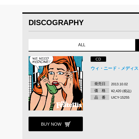
DISCOGRAPHY
ALL
CD
ウィ・ニード・メディス
発売日
2013.10.02
価 格
¥2,420 (税込)
品 番
UICY-15255
BUY NOW