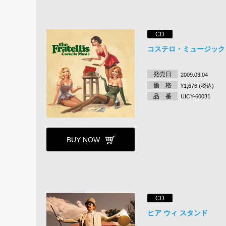
CD
コステロ・ミュージック
発売日
2009.03.04
価 格
¥1,676 (税込)
品 番
UICY-60031
BUY NOW
CD
ヒア ウィ スタンド