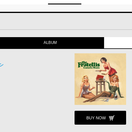
ALBUM
ン
BUY NOW