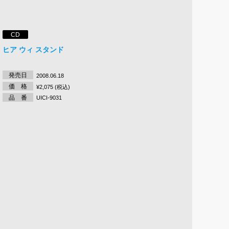
CD
ヒア ウィ スタンド
発売日
2008.06.18
価 格
¥2,075 (税込)
品 番
UICI-9031