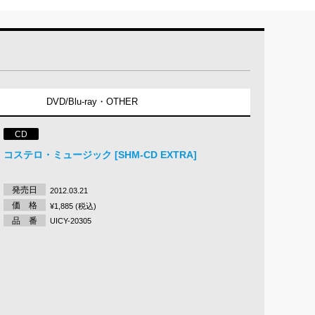
DVD/Blu-ray・OTHER
CD
コステロ・ミュージック [SHM-CD EXTRA]
発売日
2012.03.21
価 格
¥1,885 (税込)
品 番
UICY-20305