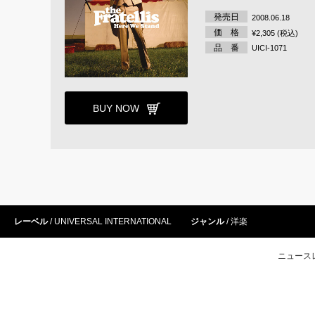
発売日
2008.06.18
価 格
¥2,305 (税込)
品 番
UICI-1071
BUY NOW
レーベル
UNIVERSAL INTERNATIONAL
ジャンル
洋楽
ニュース