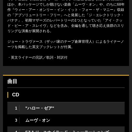
ほか、本パッケージでしか聴けない楽曲「ムーヴ・オン」や、のちに68年
作『ウィー・アー・オンリー・イン・イット・フォー・ザ・マニー』収録
の「アブソリュートリー・フリー」へと発展した「ジ・エレクトリック・
バナナ」、初期マザーズのレパートリーの1つとなっていた「アイ・クッ
ド・ビー・ア・スレイヴ」などを含み、全編を通して聴き応え抜群のスリ
リングな演奏が展開される。
ジョー・トラヴァース（ザッパ家のテープ倉庫管理人）によるライナーノ
ーツを掲載した英文ブックレットが付属。
・英文ライナーの完訳／歌詞・対訳付
曲目
CD
"ハロー・ゼア"
1
ムーヴ・オン
3