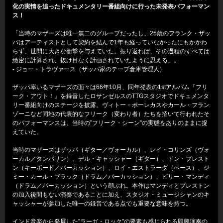
化の実情を追ったドキュメンタリー番組向けに行った未発表パフォーマン
ス！
「当時のマザーズは唯一無二のグループだったし、25歳のフランク・ザッ
パはアーティストとして契約を結んで1年も経っていなかったにもかかわ
らず、世間に大きな衝撃を与えていた。振り返れば、その過程のすべては
緻密に計算され、抜け目なく計画されていたように思える」。
- ジョー・トラヴァース（ザッパ家のテープ倉庫管理人）
ザッパ率いるマザーズの面々は66年10月、同年発表の1stアルバム『フリ
ーク・アウト！』を録音したロサンゼルスのTTGスタジオでドキュメンタ
リー番組向けのステージを披露。ヴィトー・ポーレカスやカール・フラン
ゾーニなど同地の代表的なフリーク（変わり者）たちを招いて行われたそ
のパフォーマンスは、当時の”フリーク・シーン”の実態をありのままに捉
えていた。
当時のマザーズはザッパ（ギター／ヴォーカル）、レイ・コリンズ（ヴォ
ーカル／タンバリン）、デル・キャッシャー（ギター）、ドン・プレスト
ン（キーボード／パーカッション）、ロイ・エストラーダ（ベース）、ジ
ミー・カール・ブラック（ドラム／パーカッション）、ビリー・マンディ
（ドラム／パーカッション）という顔ぶれ。本作はマンディとプレストン
の加入後間もない演奏であることに加え、スタジオ・ミュージシャンのキ
ャッシャーが参加した唯一の録音である点でも重要な意味を持つ。
インド音楽から発展した”ラーガ・ロック”の要素も感じられる即興演奏の