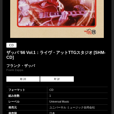
CD
ザッパ '66 Vol.1：ライヴ・アットTTGスタジオ [SHM-
CD]
フランク・ザッパ
Frank Zappa
歌 詞
対 訳
フォーマット
CD
組み枚数
1
レーベル
Universal Music
発売元
ユニバーサル ミュージック合同会社
発売国
日本