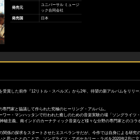
ユニバーサル ミュージ
発売元
ック合同会社
発売国
日本
を受賞した前作『12リトル・スペルズ』から2年、待望の新アルバムをリリ
！
の専門家と協議して作られた究極のヒーリング・アルバム。
ーワー・マンハッタンで行われた癒しのための音楽実験の場「ソングライツ
 神秘主義、南インドのカーナティック音楽など様々な分野の専門家とのコラ
楽の関係の探求をスタートさせたエスペランサだが、今作では自身による研究
と思ったとのことで、ソングライツ・アポセカリー・ラボを2020年2月に