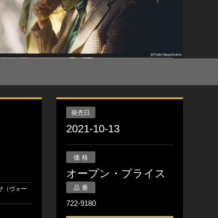
発売日
2021-10-13
価 格
オープン・プライス
品 番
サ（ヴォー
722-9180