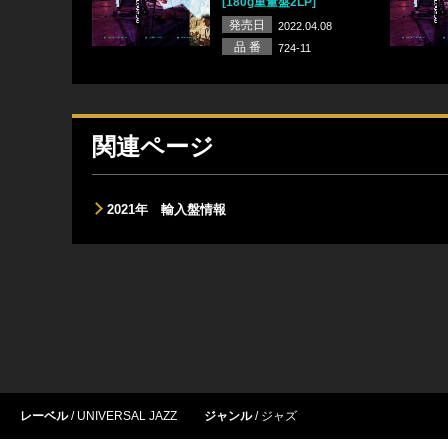
[180g重量盤2LP]
発売日
2022.04.08
品 番
724-11
関連ページ
2021年 輸入盤情報
レーベル
UNIVERSAL JAZZ
ジャンル
ジャズ