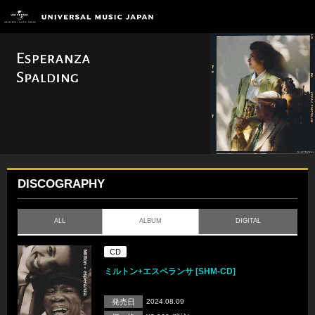
DISCOGRAPHY
ALL
ALBUM
DIGITAL
CD
ミルトン+エスペランサ [SHM-CD]
発売日
2024.08.09