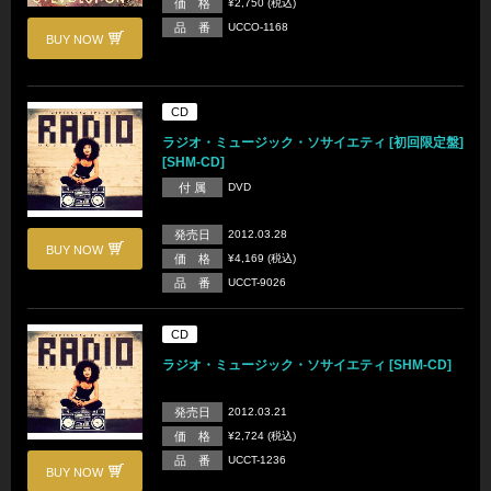
価 格
¥2,750 (税込)
品 番
UCCO-1168
BUY NOW
CD
ラジオ・ミュージック・ソサイエティ [初回限定盤]
[SHM-CD]
付 属
DVD
発売日
2012.03.28
BUY NOW
価 格
¥4,169 (税込)
品 番
UCCT-9026
CD
ラジオ・ミュージック・ソサイエティ [SHM-CD]
発売日
2012.03.21
価 格
¥2,724 (税込)
品 番
UCCT-1236
BUY NOW