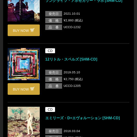
ソングライツ・アポセカリー・ラボ [SHM-CD]
発売日
2021.10.01
価 格
¥2,860 (税込)
品 番
UCCO-1232
BUY NOW
CD
12リトル・スペルズ [SHM-CD]
発売日
2019.05.10
価 格
¥2,750 (税込)
品 番
UCCO-1205
BUY NOW
CD
エミリーズ・D+エヴォルーション [SHM-CD]
発売日
2016.03.04