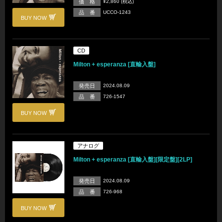
価 格
¥2,860 (税込)
品 番
UCCO-1243
BUY NOW
CD
Milton + esperanza [直輸入盤]
発売日
2024.08.09
品 番
726-1547
BUY NOW
アナログ
Milton + esperanza [直輸入盤][限定盤][2LP]
発売日
2024.08.09
品 番
726-968
BUY NOW