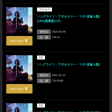
アナログ
ソングライツ・アポセカリー・ラボ [直輸入盤]
[180g重量盤2LP]
発売日
2022.04.08
品 番
724-11
BUY NOW
CD
ソングライツ・アポセカリー・ラボ [直輸入盤]
発売日
2021.10.13
品 番
722-9180
BUY NOW
CD