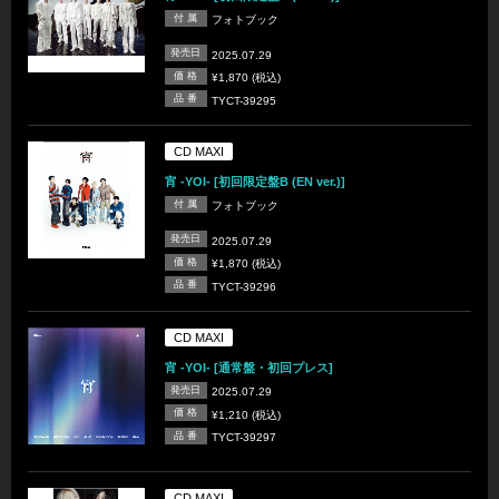
付 属
フォトブック
発売日
2025.07.29
価 格
¥1,870 (税込)
品 番
TYCT-39295
CD MAXI
宵 -YOI- [初回限定盤B (EN ver.)]
付 属
フォトブック
発売日
2025.07.29
価 格
¥1,870 (税込)
品 番
TYCT-39296
CD MAXI
宵 -YOI- [通常盤・初回プレス]
発売日
2025.07.29
価 格
¥1,210 (税込)
品 番
TYCT-39297
CD MAXI