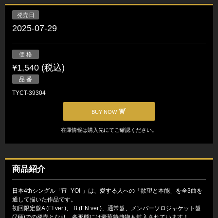
発売日
2025-07-29
価 格
¥1,540 (税込)
品 番
TYCT-39304
BUY NOW
在庫情報は購入先にてご確認ください。
商品紹介
日本4thシングル「宵 -YOI-」は、愛する人への「欲望と本能」を全3曲を
通して描いた作品です。
初回限定盤A (EI ver.)、 B (EN ver.)、通常盤、メンバーソロジャケット盤
(7種)での発売となり、各形態には豪華特典物も封入されています！