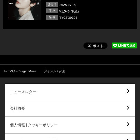
発売日
2025.07.29
価 格
¥1,540 (税込)
品 番
TYCT-39303
レーベル
Virgin Music
ジャンル
邦楽
ニュースレター
会社概要
個人情報 | クッキーポリシー