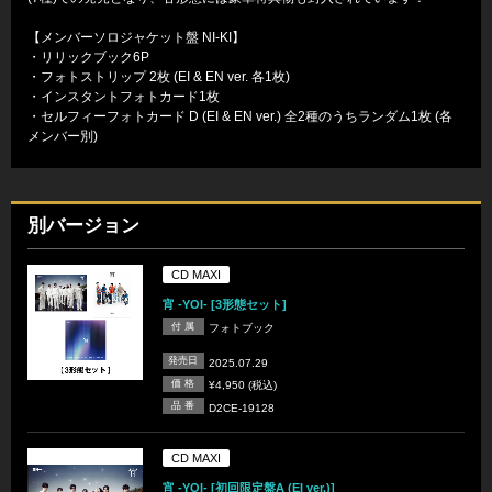
【メンバーソロジャケット盤 NI-KI】
・リリックブック6P
・フォトストリップ 2枚 (EI & EN ver. 各1枚)
・インスタントフォトカード1枚
・セルフィーフォトカード D (EI & EN ver.) 全2種のうちランダム1枚 (各
メンバー別)
別バージョン
CD MAXI
宵 -YOI- [3形態セット]
付 属
フォトブック
発売日
2025.07.29
価 格
¥4,950 (税込)
品 番
D2CE-19128
CD MAXI
宵 -YOI- [初回限定盤A (EI ver.)]