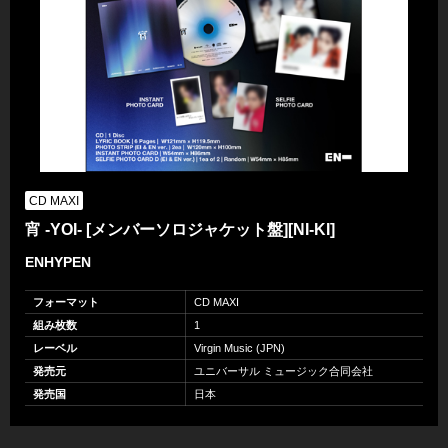
CD MAXI
宵 -YOI- [メンバーソロジャケット盤][NI-KI]
ENHYPEN
フォーマット
CD MAXI
組み枚数
1
レーベル
Virgin Music (JPN)
発売元
ユニバーサル ミュージック合同会社
発売国
日本