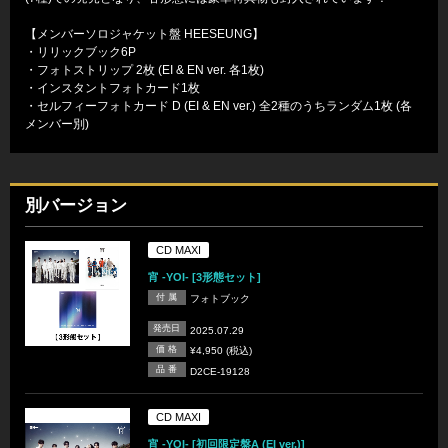
【メンバーソロジャケット盤 HEESEUNG】
・リリックブック6P
・フォトストリップ 2枚 (EI & EN ver. 各1枚)
・インスタントフォトカード1枚
・セルフィーフォトカード D (EI & EN ver.) 全2種のうちランダム1枚 (各
メンバー別)
別バージョン
CD MAXI
宵 -YOI- [3形態セット]
付 属
フォトブック
発売日
2025.07.29
価 格
¥4,950 (税込)
品 番
D2CE-19128
CD MAXI
宵 -YOI- [初回限定盤A (EI ver.)]