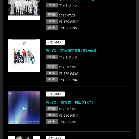
付 属
フォトブック
発売日
2025.07.29
価 格
¥1,870 (税込)
品 番
TYCT-39295
CD MAXI
宵 -YOI- [初回限定盤B (EN ver.)]
付 属
フォトブック
発売日
2025.07.29
価 格
¥1,870 (税込)
品 番
TYCT-39296
CD MAXI
宵 -YOI- [通常盤・初回プレス]
発売日
2025.07.29
価 格
¥1,210 (税込)
品 番
TYCT-39297
CD MAXI