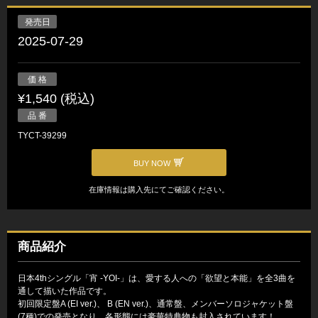
発売日
2025-07-29
価 格
¥1,540 (税込)
品 番
TYCT-39299
BUY NOW
在庫情報は購入先にてご確認ください。
商品紹介
日本4thシングル「宵 -YOI-」は、愛する人への「欲望と本能」を全3曲を
通して描いた作品です。
初回限定盤A (EI ver.)、 B (EN ver.)、通常盤、メンバーソロジャケット盤
(7種)での発売となり、各形態には豪華特典物も封入されています！