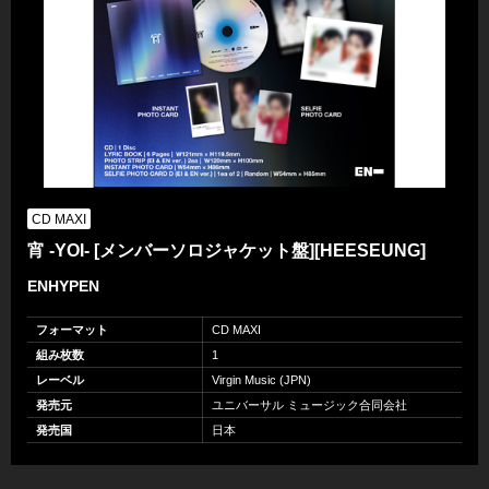
CD MAXI
宵 -YOI- [メンバーソロジャケット盤][HEESEUNG]
ENHYPEN
フォーマット
CD MAXI
組み枚数
1
レーベル
Virgin Music (JPN)
発売元
ユニバーサル ミュージック合同会社
発売国
日本