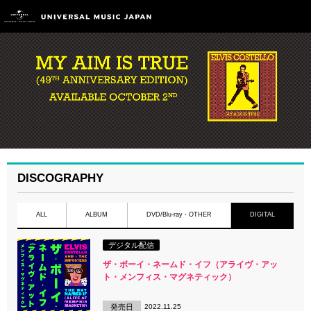
DISCOGRAPHY
ALL
ALBUM
DVD/Blu-ray・OTHER
DIGITAL
デジタル配信
ザ・ボーイ・ネームド・イフ（アライヴ・アッ
ト・メンフィス・マグネティック）
発売日
2022.11.25