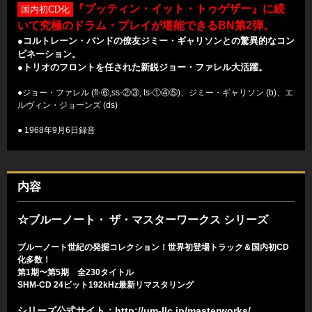
『プッティン・イット・トゥゲザー』に続
国内初CD化
いて究極のドラム・プレイが堪能できるBN第2弾。
●コルトレーン・バンドの僚友ジミー・ギャリソンとの驚異的なコン
ビネーション。
●トリオのフロントを任された新鋭ジョー・ファレル大活躍。
●ジョー・ファレル (fl-⑥,ss-②③, ts-①④⑤)、ジミー・ギャリソン (b)、エ
ルヴィン・ジョーンズ (ds)
● 1968年9月6日録音
内容
☆ブルーノート・ ザ・マスターワークス シリーズ
ブルーノート世紀の発掘コレクション！世界初登場トラック＆国内初CD
化多数！
第1期〜第5期 全230タイトル
SHM-CD 24ビット192kHz最新リマスタリング
シリーズ公式サイト：
http://um-llc.jp/masterworks/