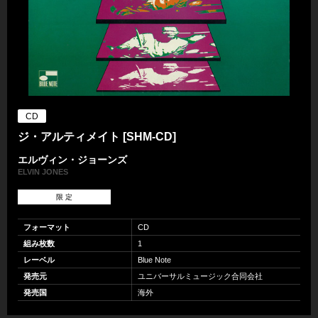
CD
ジ・アルティメイト [SHM-CD]
エルヴィン・ジョーンズ
ELVIN JONES
限 定
フォーマット
CD
組み枚数
1
レーベル
Blue Note
発売元
ユニバーサルミュージック合同会社
発売国
海外