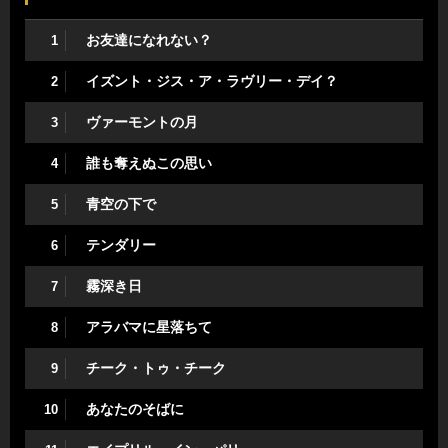
お友達になれない？
1
イズント・ジス・ア・ラヴリー・デイ？
2
ヴァーモントの月
3
誰も奪えぬこの思い
4
青空の下で
5
テンダリー
6
霧深き日
7
アラバマに星落ちて
8
チーク・トゥ・チーク
9
あなたのそばに
10