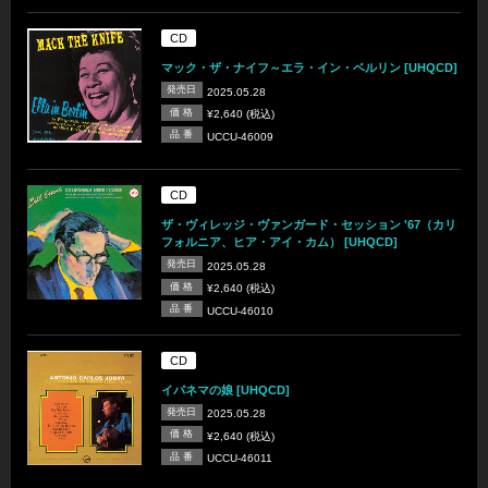
CD
マック・ザ・ナイフ～エラ・イン・ベルリン [UHQCD]
発売日
2025.05.28
価 格
¥2,640 (税込)
品 番
UCCU-46009
CD
ザ・ヴィレッジ・ヴァンガード・セッション '67（カリ
フォルニア、ヒア・アイ・カム） [UHQCD]
発売日
2025.05.28
価 格
¥2,640 (税込)
品 番
UCCU-46010
CD
イパネマの娘 [UHQCD]
発売日
2025.05.28
価 格
¥2,640 (税込)
品 番
UCCU-46011