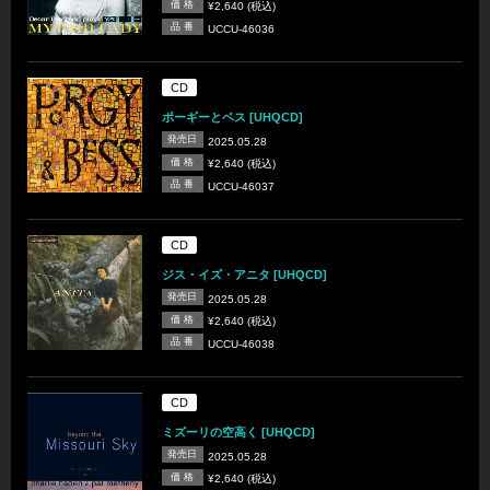
価 格
¥2,640 (税込)
品 番
UCCU-46036
CD
ポーギーとベス [UHQCD]
発売日
2025.05.28
価 格
¥2,640 (税込)
品 番
UCCU-46037
CD
ジス・イズ・アニタ [UHQCD]
発売日
2025.05.28
価 格
¥2,640 (税込)
品 番
UCCU-46038
CD
ミズーリの空高く [UHQCD]
発売日
2025.05.28
価 格
¥2,640 (税込)