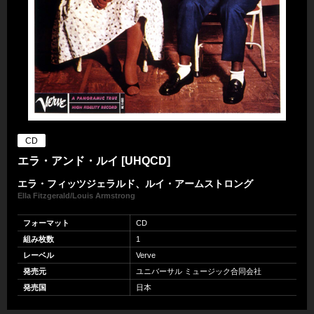
CD
エラ・アンド・ルイ [UHQCD]
エラ・フィッツジェラルド、ルイ・アームストロング
Ella Fitzgerald/Louis Armstrong
フォーマット
CD
組み枚数
1
レーベル
Verve
発売元
ユニバーサル ミュージック合同会社
発売国
日本