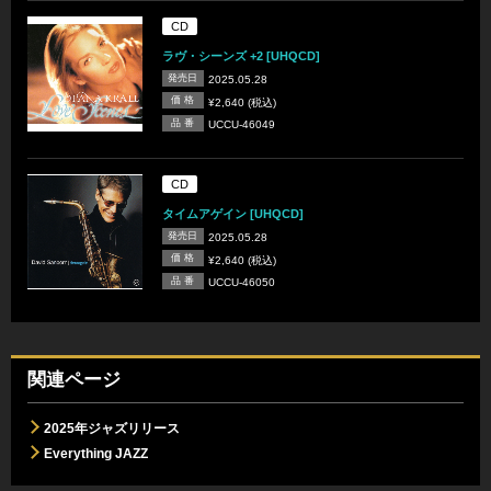
CD
ラヴ・シーンズ +2 [UHQCD]
発売日
2025.05.28
価 格
¥2,640 (税込)
品 番
UCCU-46049
CD
タイムアゲイン [UHQCD]
発売日
2025.05.28
価 格
¥2,640 (税込)
品 番
UCCU-46050
関連ページ
2025年ジャズリリース
Everything JAZZ