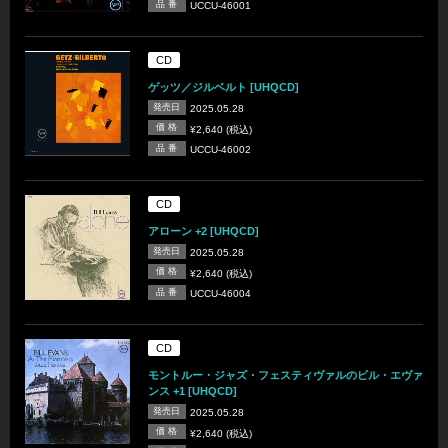
品 番
UCCU-46001
CD
ゲッツ／ジルベルト [UHQCD]
発売日
2025.05.28
価 格
¥2,640 (税込)
品 番
UCCU-46002
CD
アローン +2 [UHQCD]
発売日
2025.05.28
価 格
¥2,640 (税込)
品 番
UCCU-46004
CD
モントルー・ジャズ・フェスティヴァルのビル・エヴァ
ンス +1 [UHQCD]
発売日
2025.05.28
価 格
¥2,640 (税込)