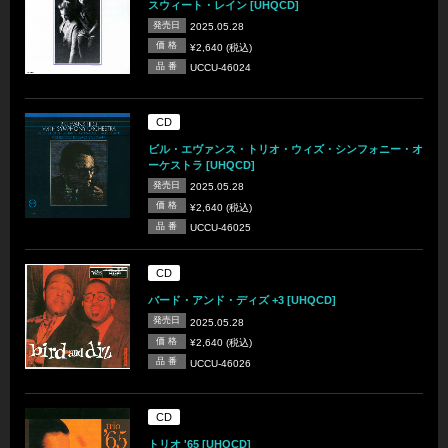
スウィート・レイン [UHQCD]
発売日
2025.05.28
価 格
¥2,640 (税込)
品 番
UCCU-46024
CD
ビル・エヴァンス・トリオ・ウィズ・シンフォニー・オ
ーケストラ [UHQCD]
発売日
2025.05.28
価 格
¥2,640 (税込)
品 番
UCCU-46025
CD
バード・アンド・ディズ +3 [UHQCD]
発売日
2025.05.28
価 格
¥2,640 (税込)
品 番
UCCU-46026
CD
トリオ '65 [UHQCD]