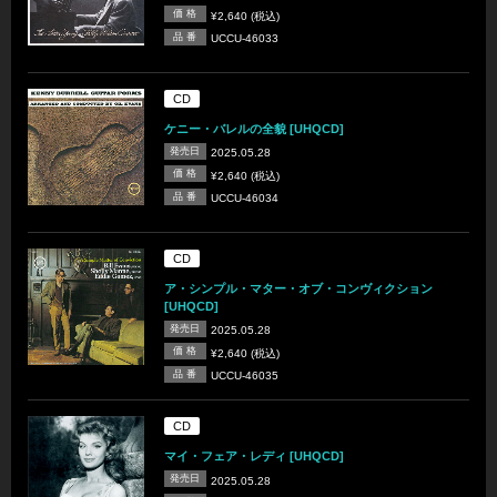
価 格
¥2,640 (税込)
品 番
UCCU-46033
CD
ケニー・バレルの全貌 [UHQCD]
発売日
2025.05.28
価 格
¥2,640 (税込)
品 番
UCCU-46034
CD
ア・シンプル・マター・オブ・コンヴィクション
[UHQCD]
発売日
2025.05.28
価 格
¥2,640 (税込)
品 番
UCCU-46035
CD
マイ・フェア・レディ [UHQCD]
発売日
2025.05.28