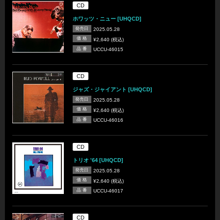
CD
ホワッツ・ニュー [UHQCD]
発売日
2025.05.28
価 格
¥2,640 (税込)
品 番
UCCU-46015
CD
ジャズ・ジャイアント [UHQCD]
発売日
2025.05.28
価 格
¥2,640 (税込)
品 番
UCCU-46016
CD
トリオ '64 [UHQCD]
発売日
2025.05.28
価 格
¥2,640 (税込)
品 番
UCCU-46017
CD