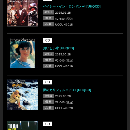
ベイシー・イン・ロンドン +4 [UHQCD]
発売日
2025.05.28
価 格
¥2,640 (税込)
品 番
UCCU-46018
CD
おいしい水 [UHQCD]
発売日
2025.05.28
価 格
¥2,640 (税込)
品 番
UCCU-46019
CD
夢のカリフォルニア +1 [UHQCD]
発売日
2025.05.28
価 格
¥2,640 (税込)
品 番
UCCU-46020
CD