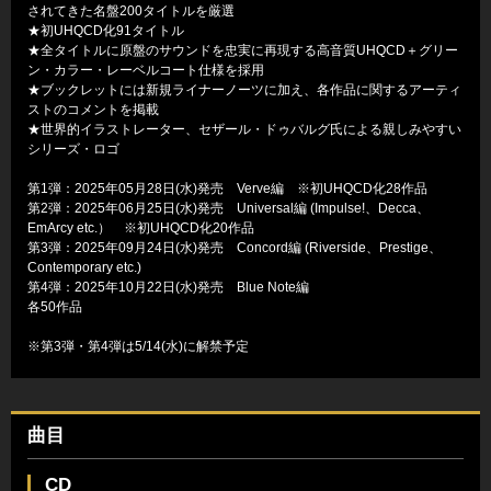
されてきた名盤200タイトルを厳選
★初UHQCD化91タイトル
★全タイトルに原盤のサウンドを忠実に再現する高音質UHQCD＋グリー
ン・カラー・レーベルコート仕様を採用
★ブックレットには新規ライナーノーツに加え、各作品に関するアーティ
ストのコメントを掲載
★世界的イラストレーター、セザール・ドゥバルグ氏による親しみやすい
シリーズ・ロゴ
第1弾：2025年05月28日(水)発売 Verve編 ※初UHQCD化28作品
第2弾：2025年06月25日(水)発売 Universal編 (Impulse!、Decca、
EmArcy etc.） ※初UHQCD化20作品
第3弾：2025年09月24日(水)発売 Concord編 (Riverside、Prestige、
Contemporary etc.)
第4弾：2025年10月22日(水)発売 Blue Note編
各50作品
※第3弾・第4弾は5/14(水)に解禁予定
曲目
CD