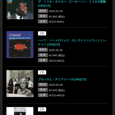
ザ・トリオ～オスカー・ピーターソン・トリオの真髄
[UHQCD]
発売日
2025.05.28
価 格
¥2,640 (税込)
品 番
UCCU-46021
CD
ハーフ・ノートのウェス・モンゴメリーとウィントン・
ケリー [UHQCD]
発売日
2025.05.28
価 格
¥2,640 (税込)
品 番
UCCU-46022
CD
ブロッサム・ディアリー +3 [UHQCD]
発売日
2025.05.28
価 格
¥2,640 (税込)
品 番
UCCU-46023
CD