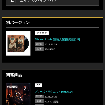
エイプリル・イン・パリ
11
別バージョン
アナログ
Ella and Louis [直輸入盤][限定盤][LP]
発売日
2013.11.29
品 番
534-5886
関連商品
CD
プリーズ・リクエスト [UHQCD]
発売日
2025.05.28
価 格
¥2,640 (税込)