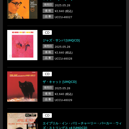
発売日
2025.05.28
価 格
¥2,640 (税込)
品 番
UCCU-46027
CD
ジャズ・サンバ [UHQCD]
発売日
2025.05.28
価 格
¥2,640 (税込)
品 番
UCCU-46028
CD
ザ・キャット [UHQCD]
発売日
2025.05.28
価 格
¥2,640 (税込)
品 番
UCCU-46029
CD
エイプリル・イン・パリ～チャーリー・パーカー・ウィ
ズ・ストリングス +4 [UHQCD]