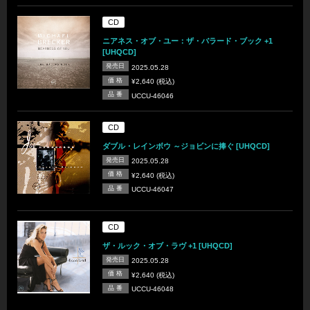
CD
ニアネス・オブ・ユー：ザ・バラード・ブック +1
[UHQCD]
発売日
2025.05.28
価 格
¥2,640 (税込)
品 番
UCCU-46046
CD
ダブル・レインボウ ～ジョビンに捧ぐ [UHQCD]
発売日
2025.05.28
価 格
¥2,640 (税込)
品 番
UCCU-46047
CD
ザ・ルック・オブ・ラヴ +1 [UHQCD]
発売日
2025.05.28
価 格
¥2,640 (税込)
品 番
UCCU-46048