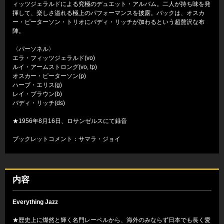
ィッツジェラルドによる究極のデュエット・アルバム。二人が持ち味を発
揮して、楽しさ溢れる極上のパフォーマンスを披露。バックは、オスカ
ー・ピーターソン・トリオにバディ・リッチが加わるという超贅沢な布
陣。
〈パーソネル〉
エラ・フィッツジェラルド(vo)
ルイ・アームストロング(vo, tp)
オスカー・ピーターソン(p)
ハーブ・エリス(g)
レイ・ブラウン(b)
バディ・リッチ(ds)
★1956年8月16日、ロサンゼルスにて録音
ブックレットコメント：サマラ・ジョイ
内容
Everything Jazz
★歴史上に燦然と輝く名門レーベルから、海外のみならず日本でも長く愛