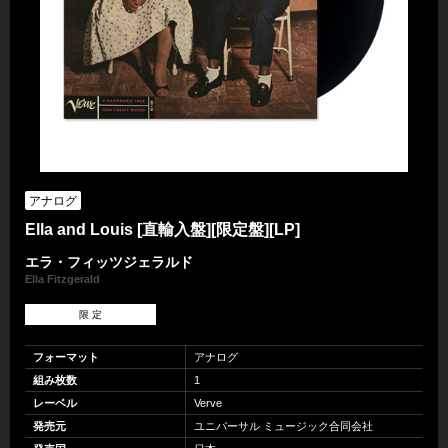
アナログ
Ella and Louis [直輸入盤][限定盤][LP]
エラ・フィッツジェラルド
Ella Fitzgerald
限 定
フォーマット
アナログ
組み枚数
1
レーベル
Verve
発売元
ユニバーサル ミュージック合同会社