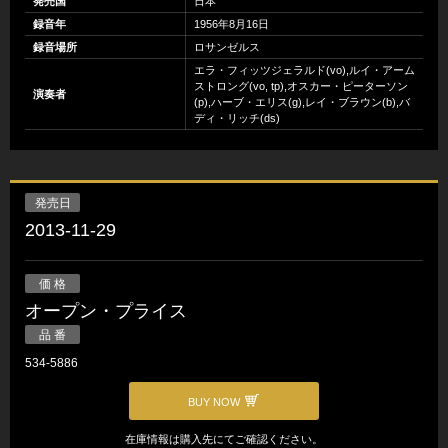
発売国
日本
録音年
1956年8月16日
録音場所
ロサンゼルス
エラ・フィッツジェラルド(vo),ルイ・アーム
ストロング(vo, tp),オスカー・ピーターソン
演奏者
(p),ハーブ・エリス(g),レイ・ブラウン(b),バ
ディ・リッチ(ds)
発売日
2013-11-29
価 格
オープン・プライス
品 番
534-5886
BUY NOW
在庫情報は購入先にてご確認ください。