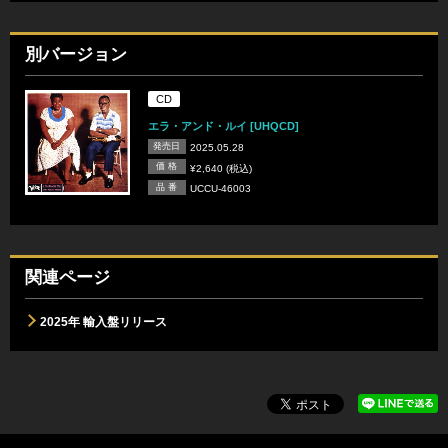
別バージョン
CD
エラ・アンド・ルイ [UHQCD]
発売日
2025.05.28
価 格
¥2,640 (税込)
品 番
UCCU-46003
関連ページ
2025年 輸入盤リリース