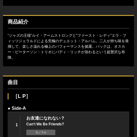
商品紹介
“ジャズの王様”ルイ・アームストロングと“ファースト・レディ”エラ・フ
ィッツジェラルドによる究極のデュエット・アルバム。二人が持ち味を発
揮して、楽しさ溢れる極上のパフォーマンスを披露。バックは、オスカ
ー・ピーターソン・トリオにバディ・リッチが加わるという超贅沢な布
陣。
曲目
［L P］
● Side-A
お友達になれない？
Can't We Be Friends?
1
モノラル