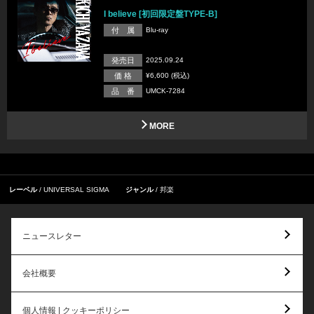
I believe [初回限定盤TYPE-B]
付 属
Blu-ray
発売日
2025.09.24
価 格
¥6,600 (税込)
品 番
UMCK-7284
MORE
レーベル
UNIVERSAL SIGMA
ジャンル
邦楽
ニュースレター
会社概要
個人情報 | クッキーポリシー