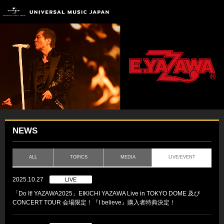
NEWS
ALL
TOPICS
MEDIA
LIVE/EVENT
2025.10.27
LIVE
「Do It! YAZAWA2025」EIKICHI YAZAWA Live in TOKYO DOME 及び
CONCERT TOUR 会場限定！『I believe』購入者特典決定！