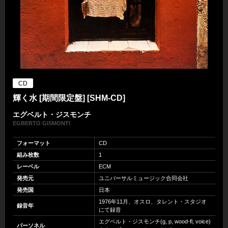
CD
輝く水 [期間限定盤] [SHM-CD]
エグベルト・ジスモンチ
EGBERTO GISMONTI
フォーマット
CD
組み枚数
1
レーベル
ECM
発売元
ユニバーサルミュージック合同会社
発売国
日本
1976年11月、オスロ、タレント・スタジオ
録音年
にて録音
エグベルト・ジスモンチ(g, p, wood-fl, voice)
パーソネル