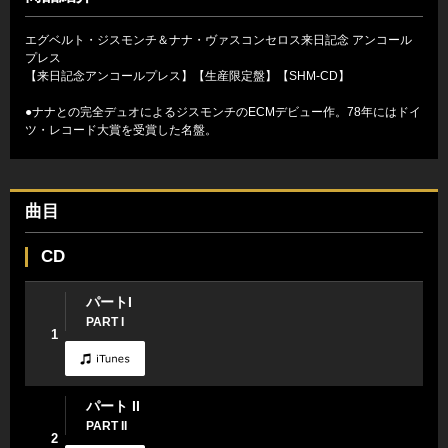
エグベルト・ジスモンチ＆ナナ・ヴァスコンセロス来日記念 アンコール
プレス
【来日記念アンコールプレス】【生産限定盤】【SHM-CD】
●ナナとの完全デュオによるジスモンチのECMデビュー作。78年にはドイ
ツ・レコード大賞を受賞した名盤。
曲目
CD
パートI
PART I
1
パート II
PART II
2