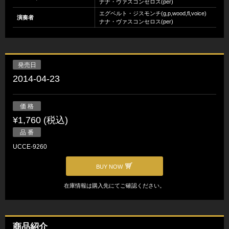
ナナ・ヴァスコンセロス(per)
エグベルト・ジスモンチ(g,p,wood,fl,voice)
演奏者
ナナ・ヴァスコンセロス(per)
発売日
2014-04-23
価 格
¥1,760 (税込)
品 番
UCCE-9260
BUY NOW
在庫情報は購入先にてご確認ください。
商品紹介