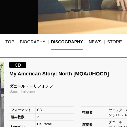
TOP
BIOGRAPHY
DISCOGRAPHY
NEWS
STORE
CD
My American Story: North [MQA/UHQCD]
ダニール・トリフォノフ
Daniil Trifonov
フォーマット
CD
ヤニック・
指揮者
ン [CD1 2-
組み枚数
2
ダニール・
Deutsche
演奏者
レーベル