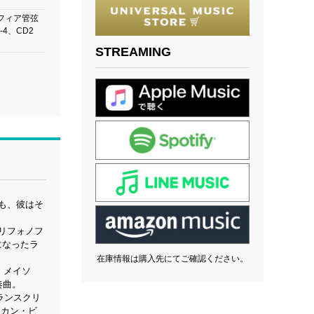
）
フィア管弦
2-4、CD2
STREAMING
も、彼はそ
リフォノフ
になったラ
在庫情報は購入先にてご確認ください。
、メイソ
奏曲。
トランスクリ
リカン・ビ