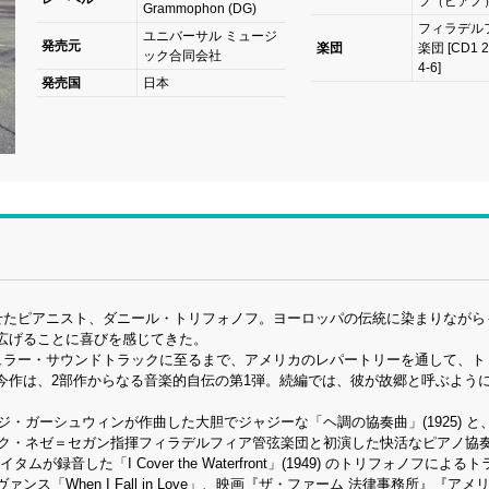
フ（ピアノ
Grammophon (DG)
フィラデル
ユニバーサル ミュージ
発売元
楽団
楽団 [CD1 
ック合同会社
4-6]
発売国
日本
せたピアニスト、ダニール・トリフォノフ。ヨーロッパの伝統に染まりながら
広げることに喜びを感じてきた。
ュラー・サウンドトラックに至るまで、アメリカのレパートリーを通して、ト
今作は、2部作からなる音楽的自伝の第1弾。続編では、彼が故郷と呼ぶよう
・ガーシュウィンが作曲した大胆でジャジーな「ヘ調の協奏曲」(1925) と
ック・ネゼ＝セガン指揮フィラデルフィア管弦楽団と初演した快活なピアノ協
録音した「I Cover the Waterfront」(1949) のトリフォノフによる
「When I Fall in Love」、映画『ザ・ファーム 法律事務所』『アメ