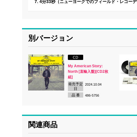
7. 4分33秒（ニューヨークでのフィールド・レコー
別バージョン
CD
My American Story:
North [直輸入盤][CD2枚
組]
発売予定
2024.10.04
日
品 番
486-5756
関連商品