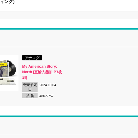
ディング）
アナログ
My American Story:
North [直輸入盤][LP3枚
組]
発売予定
2024.10.04
日
品 番
486-5757