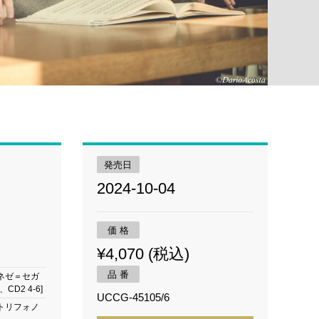
発売日
2024-10-04
価 格
¥4,070 (税込)
品 番
ネゼ＝セガ
4、CD2 4-6]
UCCG-45105/6
トリフォノ