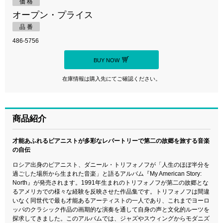
価 格
オープン・プライス
品 番
486-5756
BUY NOW
在庫情報は購入先にてご確認ください。
商品紹介
才能あふれるピアニストが多彩なレパートリーで第二の故郷を旅する音楽
の自伝
ロシア出身のピアニスト、ダニール・トリフォノフが「人生のほぼ半分を
過ごした場所から生まれた音楽」と語るアルバム『My American Story:
North』が発売されます。1991年生まれのトリフォノフが第二の故郷とな
るアメリカでの様々な経験を反映させた作品集です。トリフォノフは間違
いなく同世代で最も才能あるアーティストの一人であり、これまでヨーロ
ッパのクラシック作品の画期的な演奏を通して自身の声と文化的ルーツを
探求してきました。このアルバムでは、ジャズやスウィングからモダニズ