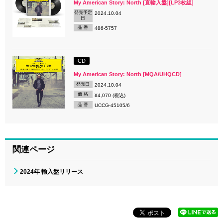
My American Story: North [直輸入盤][LP3枚組]
発売予定
2024.10.04
日
品 番
486-5757
CD
My American Story: North [MQA/UHQCD]
発売日
2024.10.04
価 格
¥4,070 (税込)
品 番
UCCG-45105/6
関連ページ
2024年 輸入盤リリース