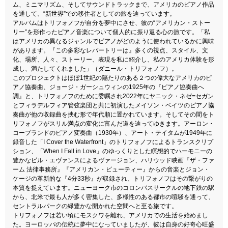
ム、ミニマリズム、そしてサウンドトラックまで、アメリカのピアノ作品
を通して、“新世界”での移住者としての旅を辿っています。
アルバムはトリフォノフが自分を夢中にさせ、彼の“アメリカン・ストー
リー”を形作ったピアノ音楽について個人的に振り返る心の旅です。「私
はアメリカの異なるジャンルでピアノがどのように使われているかに興味
があります。『この多彩なレパートリーは』多くの視点、スタイル、文
化、場所、人々、ストーリー、表現を私に紹介し、私のアメリカ体験を形
成し、満たしてくれました」（ダニール・トリフォノフ）。
このプロジェクトはほぼ1世紀の隔たりのある２つの偉大なアメリカのピ
アノ協奏曲、ジョージ・ガーシュウィンの1925年の『ピアノ協奏曲へ
調』と、トリフォノフのために委嘱され2022年にヤニック・ネゼ=セガン
とフィラデルフィア管弦楽団と共に初演したメイソン・ベイツのピアノ協
奏曲が他の収録曲を挟む形で年代順に置かれています。そしてその間をト
リフォノフがスリル満点の変化に富んだ道を辿ってゆきます。アーロン・
コープランドのピアノ変奏曲（1930年）、アート・テイタムが1949年に
録音した「I Cover the Waterfront」のトリフォノフによるトランスクリプ
ション、「When I Fall in Love」のゆっくりとした瞑想的でハーモニーの
豊かなビル・エヴァンスによるヴァージョン、ハリウッド映画『ザ・ファ
ーム 法律事務所』『アメリカン・ビューティー』からの音楽とジョン・
ケージの革新的な『4分33秒』が収録され、トリフォノフはその繋がりの
本質を捉えています。ニューヨーク市のコロンバスサークルの地下鉄の駅
から、北米で最も人が多く密集した、多様性のある都市の喧騒を通って、
セントラルパークの緑豊かな開かれた空間へと至る旅です。
トリフォノフは若い頃にモスクワを離れ、アメリカでの生活を始めまし
た。ヨーロッパの伝統に夢中になっていましたが、彼は自身の好奇心旺盛