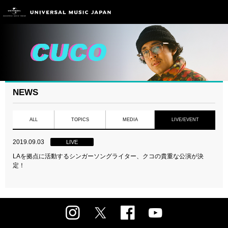
NEWS
ALL
TOPICS
MEDIA
LIVE/EVENT
2019.09.03
LIVE
LAを拠点に活動するシンガーソングライター、クコの貴重な公演が決
定！